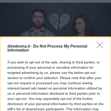
diredonna.it -
Do Not Process My Personal
Information
If you wish to opt-out of the sale, sharing to third parties, or
processing of your personal or sensitive information for
targeted advertising by us, please use the below opt-out
section to confirm your selection. Please note that after your
RELAZIONI
opt-out request is processed you may continue seeing
Cosa fare in una crisi di coppia
interest-based ads based on personal information utilized by
us or personal information disclosed to third parties prior to
your opt-out. You may separately opt-out of the further
In una vita a due si alternano spesso momenti di grande
disclosure of your personal information by third parties on the
vicinanza ad altri di maggiore distacco, che sono vissuti
IAB’s list of downstream participants. This information may
come crisi di coppia: ecco come superarli.