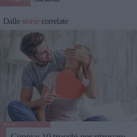
STORIA
COME BACIARE
Dalle
storie
correlate
SESSO
Coppia: 10 trucchi per ritrovare