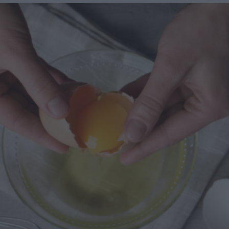
molto popolare perché, oltre a essere una buona fonte di
nutrienti, possono essere consumate ovunque senza
bisogno di ricorrere a dolciumi ultraprocessati. Che tu le
prepari in casa o che ricorra a barrette con frutta secca
salutari, questo tipo di snack è perfetto per l'ufficio, tra una
riunione e l'altra, dopo un allenamento in palestra o anche
in quei giorni in cui vai di fretta. Ti condividiamo 5 motivi
per cui dovresti averne sempre qualcuna in borsa. 1. Puoi
portarle ovunque Uno dei principali benefici delle barrette
con frutta secca è la loro praticità. Puoi portarle con te
senza pensarci troppo: nello zaino per il lavoro o
l'università, in una tasca, o anche lasciarne un paio sulla
scrivania o nell'armadietto della palestra per averle a
portata di mano quando ne hai bisogno. Se un giorno
esci di casa di fretta e non hai tempo per fare una
colazione completa, una barretta può darti energia lungo il
tragitto. Funzionano bene anche quando finisci di allenarti
e hai bisogno di qualcosa di rapido prima di continuare
con la tua routine, o quando non vuoi dipendere da ciò che
trovi fuori casa. 2. Possono essere una merenda sana Tra