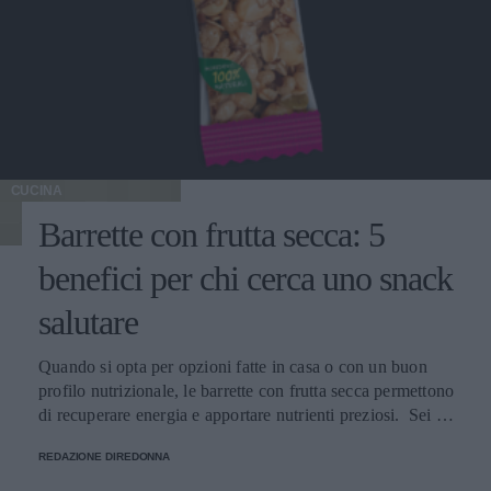
CUCINA
Barrette con frutta secca: 5
benefici per chi cerca uno snack
salutare
Quando si opta per opzioni fatte in casa o con un buon
profilo nutrizionale, le barrette con frutta secca permettono
di recuperare energia e apportare nutrienti preziosi. Sei tra
quelli a cui piace mangiare qualcosa di dolce a metà
REDAZIONE DIREDONNA
giornata e che cercano snack pratici da portare ovunque?
Le barrette con frutta secca sono diventate un'opzione