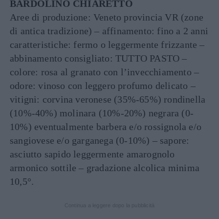
BARDOLINO CHIARETTO
Aree di produzione: Veneto provincia VR (zone
di antica tradizione) – affinamento: fino a 2 anni
caratteristiche: fermo o leggermente frizzante –
abbinamento consigliato: TUTTO PASTO –
colore: rosa al granato con l’invecchiamento –
odore: vinoso con leggero profumo delicato –
vitigni: corvina veronese (35%-65%) rondinella
(10%-40%) molinara (10%-20%) negrara (0-
10%) eventualmente barbera e/o rossignola e/o
sangiovese e/o garganega (0-10%) – sapore:
asciutto sapido leggermente amarognolo
armonico sottile – gradazione alcolica minima
10,5°.
Continua a leggere dopo la pubblicità