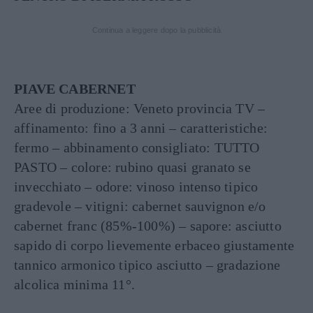
Continua a leggere dopo la pubblicità
PIAVE CABERNET
Aree di produzione: Veneto provincia TV –
affinamento: fino a 3 anni – caratteristiche:
fermo – abbinamento consigliato: TUTTO
PASTO – colore: rubino quasi granato se
invecchiato – odore: vinoso intenso tipico
gradevole – vitigni: cabernet sauvignon e/o
cabernet franc (85%-100%) – sapore: asciutto
sapido di corpo lievemente erbaceo giustamente
tannico armonico tipico asciutto – gradazione
alcolica minima 11°.