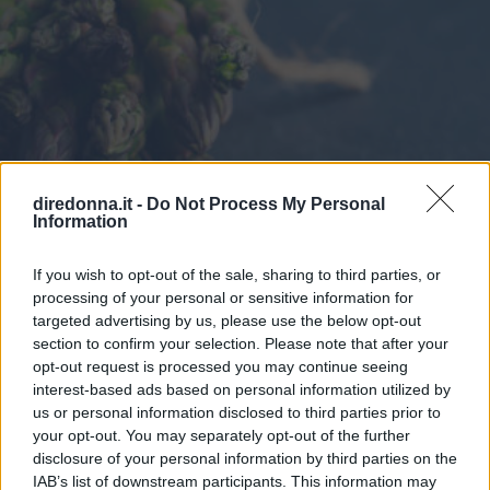
diredonna.it -
Do Not Process My Personal
Information
If you wish to opt-out of the sale, sharing to third parties, or
processing of your personal or sensitive information for
targeted advertising by us, please use the below opt-out
RICETTE
section to confirm your selection. Please note that after your
opt-out request is processed you may continue seeing
Primavera a tavola: le migliori
interest-based ads based on personal information utilized by
us or personal information disclosed to third parties prior to
ricette con gli asparagi
your opt-out. You may separately opt-out of the further
disclosure of your personal information by third parties on the
Gli asparagi sono un alimento primaverile molto utilizzato
IAB’s list of downstream participants. This information may