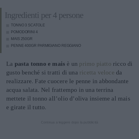
Ingredienti per 4 persone
TONNO
3 SCATOLE
POMODORINI
4
MAIS
250GR
PENNE
400GR PARMIGIANO REGGIANO
La
pasta tonno e mais
è un
primo piatto
ricco di
gusto benché si tratti di una
ricetta veloce
da
realizzare. Fate cuocere le penne in abbondante
acqua salata. Nel frattempo in una terrina
mettete il tonno all’olio d’oliva insieme al mais
e girate il tutto.
Continua a leggere dopo la pubblicità