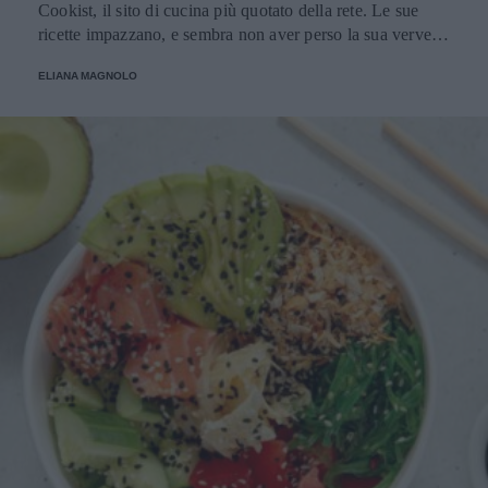
Cookist, il sito di cucina più quotato della rete. Le sue
ricette impazzano, e sembra non aver perso la sua verve
dopo la sua eliminazione a Masterchef... Anzi, ci stà
ELIANA MAGNOLO
veramente stupendo.