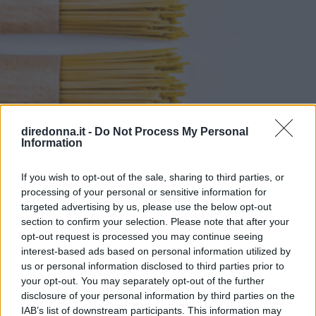
più chiari, sono più digeribili e cuociono in fretta. Farro
perlato: proprietà, calorie e valori nutrizionali Il farro,
anche quello perlato, contiene glutine, e dunque non è
adatto a una dieta per celiaci. Le sue caratteristiche sono
simili a quelle del frumento. Generalmente, 100 g di
prodotto offrono 352 calorie e: Grassi 1,7 g, di cui acidi
grassi saturi 0,4 g Carboidrati 71 g, di cui zuccheri 1,1 g
Fibre 7 g Proteine 14 g Sale 0,06 g. Il farro è un potente
diredonna.it -
Do Not Process My Personal
antiossidante, aiuta a regolare l’attività dell’intestino,
Information
regala grazie alle fibre e alle proteine un senso di sazietà
duraturo, fornisce carboidrati di buona qualità, che non
PRODOTTI
If you wish to opt-out of the sale, sharing to third parties, or
appesantiscono. Come si cucina il farro perlato Questo
Qual è la migliore pasta
processing of your personal or sensitive information for
cerale si cucina principalmente in insalata estive, con
targeted advertising by us, please use the below opt-out
verdure, legumi, carne o pesce, o in zuppe e minestre,
italiana?
section to confirm your selection. Please note that after your
perfette per l’inverno. Il farro perlato, a differenza di
opt-out request is processed you may continue seeing
quello integrale e decorticato, non deve essere messo in
interest-based ads based on personal information utilized by
Trafilatura al bronzo, formati speciali, grani selezionati: le
ammollo prima della cottura, e cuoce generalmente in
us or personal information disclosed to third parties prior to
marche della regina della cucina italiana da mettere in
15/20 minuti, in base al prodotto. A tal proposito, il nostro
your opt-out. You may separately opt-out of the further
tavola.
consiglio è di preferire prodotti bio e di seguire sempre le
disclosure of your personal information by third parties on the
indicazioni della confezione. Il farro può essere cotto con
IAB’s list of downstream participants. This information may
ELEONORA D'UFFIZI