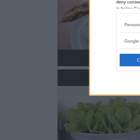
deny consent
in below Go
Persona
Google 