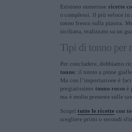
Esistono numerose
ricette c
o complessi. Il più veloce in 
tonno fresco sulla piastra. Men
siciliana, realizzato su un g
Tipi di tonno per 
Per concludere, dobbiamo ri
tonno
: il tonno a pinne giall
Ma con l’importazione è facil
pregiatissimo
tonno rosso
è 
ma è molto presente sulle tav
Scopri
tutte le ricette
con t
scegliere primi o secondi sfi