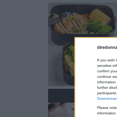
diredonna.
If you wish 
sensitive in
confirm you
continue se
information 
further disc
participants
Downstream 
Please note
information 