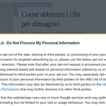
FITNESS
Come abbinare i cibi
per dimagrire
No ai classici tonno e fagioli e prosciutto e
melone, via libera alla pasta se condita con
it -
Do Not Process My Personal Information
le verdure.
ELEONORA D'UFFIZI
to opt-out of the sale, sharing to third parties, or processing of your per
formation for targeted advertising by us, please use the below opt-out s
r selection. Please note that after your opt-out request is processed y
eing interest-based ads based on personal information utilized by us or
disclosed to third parties prior to your opt-out. You may separately opt-
losure of your personal information by third parties on the IAB’s list of
RICETTA
RICETTE
. This information may also be disclosed by us to third parties on the
IA
Participants
that may further disclose it to other third parties.
Crostini di pesce alla
 that this website/app uses one or more Google services and may gath
calabrese: idee per
including but not limited to your visit or usage behaviour. You may click 