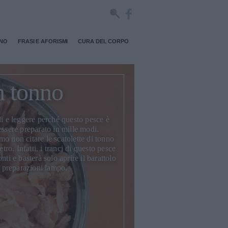
RNO
FRASI E AFORISMI
CURA DEL CORPO
n tonno
li e leggere perché questo pesce è
essere preparato in mille modi.
o non citare le scatolette di tonno
etro. Infatti, i tranci di questo pesce
nti e basterà solo aprire il barattolo
on preparazioni lampo.