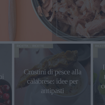
RICETTA
RICETTE
RICET
Crostini di pesce alla
bi
calabrese: idee per
c
antipasti