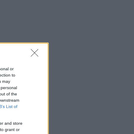
sonal or
ection to
ou may
 personal
out of the
 downstream
B’s List of
er and store
to grant or