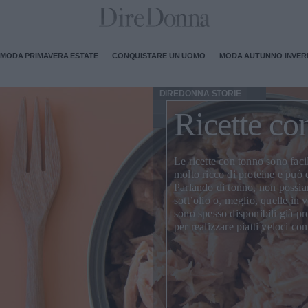
MODA PRIMAVERA ESTATE
CONQUISTARE UN UOMO
MODA AUTUNNO INVE
DIREDONNA STORIE
Ricette co
Le
ricette con tonno
sono faci
molto ricco di proteine e può 
Parlando di tonno, non possiam
sott’olio o, meglio, quelle in v
sono spesso disponibili già pro
per realizzare piatti veloci c