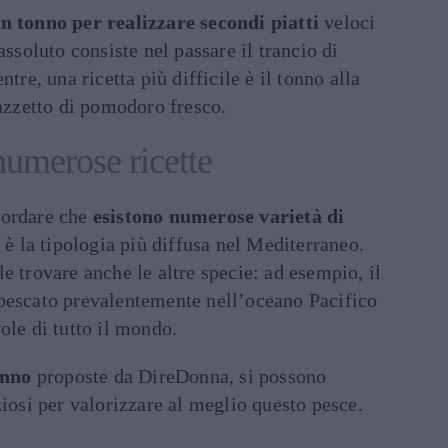
on tonno per realizzare secondi piatti
veloci
assoluto consiste nel passare il trancio di
tre, una ricetta più difficile è il tonno alla
uazzetto di pomodoro fresco.
numerose ricette
cordare che
esistono numerose varietà di
e è la tipologia più diffusa nel Mediterraneo.
e trovare anche le altre specie: ad esempio, il
pescato prevalentemente nell’oceano Pacifico
ole di tutto il mondo.
onno
proposte da DireDonna, si possono
ziosi per valorizzare al meglio questo pesce.