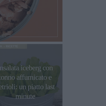
TA
RICETTE
Insalata iceberg con
tonno affumicato e
etrioli: un piatto last
minute