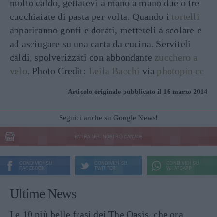
molto caldo, gettatevi a mano a mano due o tre
cucchiaiate di pasta per volta. Quando i
tortelli
appariranno gonfi e dorati, metteteli a scolare e
ad asciugare su una carta da cucina. Serviteli
caldi, spolverizzati con abbondante
zucchero a
velo
. Photo Credit:
Leila Bacchi
via
photopin
cc
Articolo originale pubblicato il 16 marzo 2014
Seguici anche su Google News!
ENTRA NEL NOSTRO CANALE
CONDIVIDI SU
CONDIVIDI SU
CONDIVIDI SU
FACEBOOK
TWITTER
WHATSAPP
Ultime News
Le 10 più belle frasi dei The Oasis, che ora