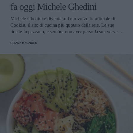
fa oggi Michele Ghedini
Michele Ghedini è diventato il nuovo volto ufficiale di
Cookist, il sito di cucina più quotato della rete. Le sue
ricette impazzano, e sembra non aver perso la sua verve
dopo la sua eliminazione a Masterchef... Anzi, ci stà
ELIANA MAGNOLO
veramente stupendo.