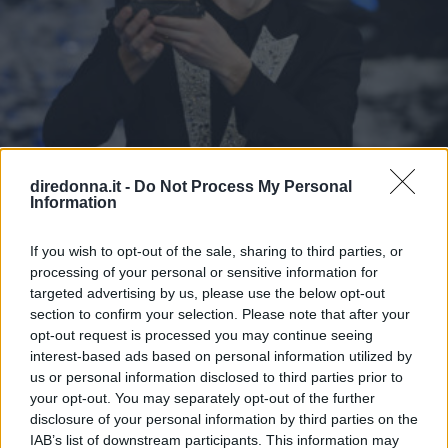
diredonna.it -
Do Not Process My Personal
Information
SPETTACOLO
If you wish to opt-out of the sale, sharing to third parties, or
Festival di Sanremo 2021: forse
processing of your personal or sensitive information for
targeted advertising by us, please use the below opt-out
non si terrà a febbraio
section to confirm your selection. Please note that after your
opt-out request is processed you may continue seeing
interest-based ads based on personal information utilized by
Secondo Walter Vacchino, che gestisce il teatro della
us or personal information disclosed to third parties prior to
kermesse canora, si dovranno aspettare gli sviluppi della
your opt-out. You may separately opt-out of the further
ricerca medica per capire come procedere.
disclosure of your personal information by third parties on the
IAB’s list of downstream participants. This information may
ALESSIO CAPPUCCIO