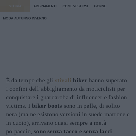
STORIA
ABBINAMENTI
COME VESTIRSI
GONNE
MODA AUTUNNO INVERNO
È da tempo che gli
stivali
biker
hanno superato
i confini dell’abbigliamento da moticiclisti per
conquistare i guardaroba di influencer e fashion
victims. I
biker boots
sono in pelle, di solito
nera (ma ne esistono versioni in suede marrone e
in cuoio), arrivano quasi sempre a metà
polpaccio,
sono senza tacco e senza lacci
.