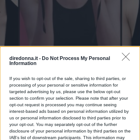
diredonna.it -
Do Not Process My Personal
TENDENZE
Information
Come scegliere la lunghezza
If you wish to opt-out of the sale, sharing to third parties, or
della collana perfetta in base a
processing of your personal or sensitive information for
targeted advertising by us, please use the below opt-out
viso, scollatura e altezza
section to confirm your selection. Please note that after your
opt-out request is processed you may continue seeing
Ecco la guida completa per scegliere la lunghezza giusta
interest-based ads based on personal information utilized by
della collana in base alla forma del viso, al tipo di
us or personal information disclosed to third parties prior to
scollatura e alla tua altezza.
your opt-out. You may separately opt-out of the further
disclosure of your personal information by third parties on the
REDAZIONE DIREDONNA
IAB’s list of downstream participants. This information may