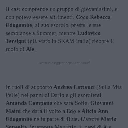
Il cast comprende un gruppo di giovanissimi, e
non poteva essere altrimenti.
Coco Rebecca
Edogamhe
, al suo esordio, presta le sue
sembianze a Summer, mentre
Ludovico
Tersigni
(già visto in SKAM Italia) ricopre il
ruolo di
Ale
.
Continua a leggere dopo la pubblicità
In ruoli di supporto
Andrea Lattanzi
(Sulla Mia
Pelle) nei panni di Dario e gli esordienti
Amanda Campana
che sarà Sofia,
Giovanni
Maini
che darà il volto a Edo e
Alicia Ann
Edogamhe
nella parte di Blue. L’attore
Mario
Sgueglia
interpreta Maurizio, il papà di Ale.