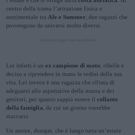
l’estate e che si svolge sulla
costa adriatica
. Al
centro della trama l’attrazione fisica e
sentimentale tra
Ale e Summer
, due ragazzi che
provengono da universi molto diversi.
Continua a leggere dopo la pubblicità
Lui infatti è un
ex campione di moto
, ribelle e
deciso a riprendere in mano le redini della sua
vita. Lei invece è una ragazza che rifiuta di
adeguarsi alle aspettative della massa e dei
genitori, per quanto sappia essere il
collante
della famiglia
, da cui un giorno vorrebbe
staccarsi.
Un amore, dunque, che è lungo tutta un’estate