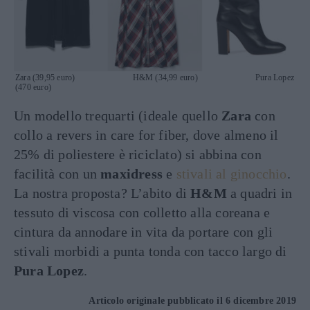
Zara (39,95 euro) H&M (34,99 euro) Pura Lopez
(470 euro)
Un modello trequarti (ideale quello
Zara
con
collo a revers in care for fiber, dove almeno il
25% di poliestere è riciclato) si abbina con
facilità con un
maxidress
e
stivali al ginocchio
.
La nostra proposta? L’abito di
H&M
a quadri in
tessuto di viscosa con colletto alla coreana e
cintura da annodare in vita da portare con gli
stivali morbidi a punta tonda con tacco largo di
Pura Lopez
.
Articolo originale pubblicato il 6 dicembre 2019