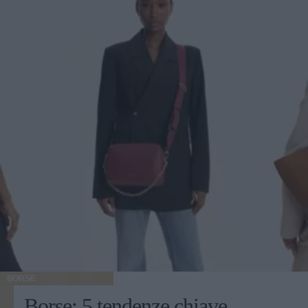
BORSE
Borse: 5 tendenze chiave