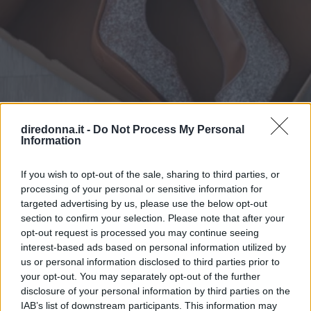
diredonna.it -
Do Not Process My Personal
Information
MODA
If you wish to opt-out of the sale, sharing to third parties, or
processing of your personal or sensitive information for
Come vestirsi a Capodanno?
targeted advertising by us, please use the below opt-out
section to confirm your selection. Please note that after your
Ecco 3 idee di outfit
opt-out request is processed you may continue seeing
interest-based ads based on personal information utilized by
Ecco alcuni consigli per realizzare un outfit per il nuovo
us or personal information disclosed to third parties prior to
anno che sia mozzafiato, abbinando accessori e scarpe da
your opt-out. You may separately opt-out of the further
donna per completare il look nel miglior modo possibile.
disclosure of your personal information by third parties on the
IAB’s list of downstream participants. This information may
REDAZIONE DIREDONNA