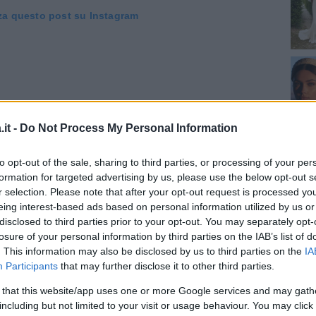
za questo post su Instagram
it -
Do Not Process My Personal Information
to opt-out of the sale, sharing to third parties, or processing of your per
formation for targeted advertising by us, please use the below opt-out s
r selection. Please note that after your opt-out request is processed y
eing interest-based ads based on personal information utilized by us or
so da Dolce&Gabbana (@dolcegabbana)
disclosed to third parties prior to your opt-out. You may separately opt-
losure of your personal information by third parties on the IAB’s list of
. This information may also be disclosed by us to third parties on the
IA
e nozze, ha indossato
un vestito e una cappa
Participants
that may further disclose it to other third parties.
amati con fiori a punto croce, mentre per il
 that this website/app uses one or more Google services and may gath
reazione
in pizzo bianco
, con il collo alto e di
including but not limited to your visit or usage behaviour. You may click 