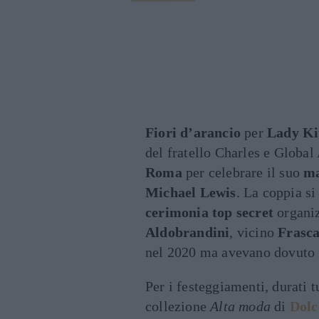
Fiori d’arancio
per
Lady Ki
del fratello Charles e Globa
Roma
per celebrare il suo
ma
Michael Lewis
. La coppia si
cerimonia top secret
organiz
Aldobrandini
, vicino
Frasca
nel 2020 ma avevano dovuto 
Per i festeggiamenti, durati 
collezione
Alta moda
di
Dol