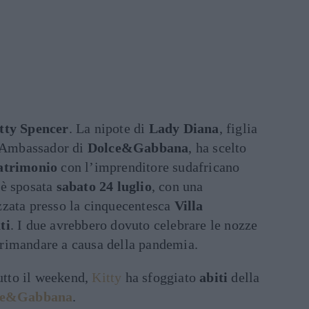
tty Spencer
. La nipote di
Lady Diana
, figlia
l Ambassador di
Dolce&Gabbana
, ha scelto
trimonio
con l’imprenditore sudafricano
 è sposata
sabato 24 luglio
, con una
zata presso la cinquecentesca
Villa
ti
. I due avrebbero dovuto celebrare le nozze
rimandare a causa della pandemia.
tutto il weekend,
Kitty
ha sfoggiato
abiti
della
ce&Gabbana
.