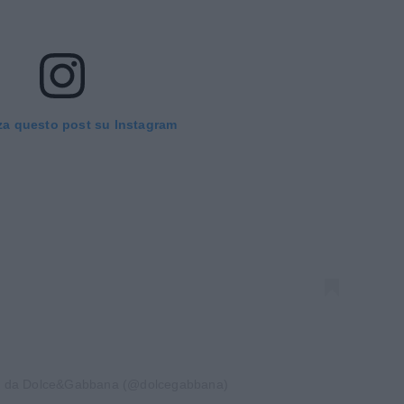
za questo post su Instagram
so da Dolce&Gabbana (@dolcegabbana)