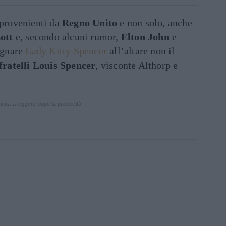
 provenienti da
Regno Unito
e non solo, anche
ott
e, secondo alcuni rumor,
Elton John
e
agnare
Lady Kitty Spencer
all’altare non il
fratelli Louis Spencer
, visconte Althorp e
inua a leggere dopo la pubblicità