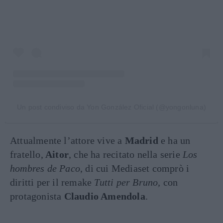
Un post condiviso da Yon González Oficial (@yongonluna)
Attualmente l’attore vive a
Madrid
e ha un
fratello,
Aitor
, che ha recitato nella serie
Los
hombres de Paco
, di cui Mediaset comprò i
diritti per il remake
Tutti per Bruno,
con
protagonista
Claudio Amendola
.