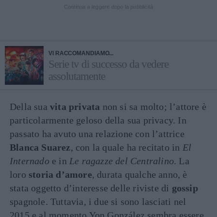
Continua a leggere dopo la pubblicità
VI RACCOMANDIAMO...
Serie tv di successo da vedere
assolutamente
Della sua
vita privata
non si sa molto; l’attore è
particolarmente geloso della sua privacy. In
passato ha avuto una relazione con l’attrice
Blanca Suarez
, con la quale ha recitato in
El
Internado
e in
Le ragazze del Centralino
. La
loro
storia d’amore
, durata qualche anno, è
stata oggetto d’interesse delle riviste di
gossip
spagnole. Tuttavia, i due si sono lasciati nel
2015 e al momento Yon González sembra essere