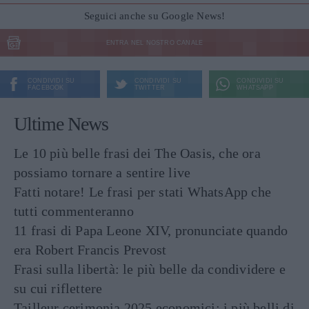
Seguici anche su Google News!
ENTRA NEL NOSTRO CANALE
CONDIVIDI SU
CONDIVIDI SU
CONDIVIDI SU
FACEBOOK
TWITTER
WHATSAPP
Ultime News
Le 10 più belle frasi dei The Oasis, che ora
possiamo tornare a sentire live
Fatti notare! Le frasi per stati WhatsApp che
tutti commenteranno
11 frasi di Papa Leone XIV, pronunciate quando
era Robert Francis Prevost
Frasi sulla libertà: le più belle da condividere e
su cui riflettere
Tailleur cerimonia 2025 economici: i più belli di