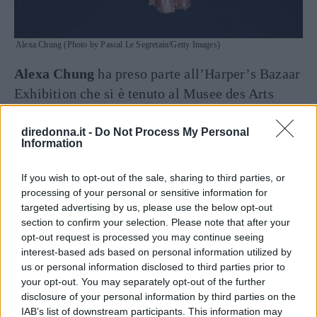
Alexa Chung (Photo by Pascal Le Segretain/Getty Images)
Alexa Chung
ha preso parte all’Harper’s Bazaar
Exhibition che si è tenuto al Musee des Arts
Decoratifs durante la Paris Fashion Week
sfoggiando un abito
Dior Haute Couture
diredonna.it -
Do Not Process My Personal
Information
Primavera-Estate 2020
con scollo profondo e
gonna a pieghe, dall’aspetto leggermente
If you wish to opt-out of the sale, sharing to third parties, or
bohémien, a cui il design metallico e il fiocco
processing of your personal or sensitive information for
targeted advertising by us, please use the below opt-out
oversize regalavano un tocco romantico. Très
section to confirm your selection. Please note that after your
chic come solo la it girl britannica sa essere.
opt-out request is processed you may continue seeing
interest-based ads based on personal information utilized by
us or personal information disclosed to third parties prior to
your opt-out. You may separately opt-out of the further
Seguici anche su Google News!
disclosure of your personal information by third parties on the
IAB’s list of downstream participants. This information may
ENTRA NEL NOSTRO CANALE