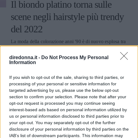
Il biondo platino torna sulle
scene negli hairstyle più trendy
del 2022
La moda della colorazione anni '90 è di nuovo esplosa tra
le star internazionali, che l'hanno rivisitata con tonalità e
acconciature originali e resa così popolare nelle tendenze
diredonna.it -
Do Not Process My Personal
della primavera-estate di quest'anno.
Information
EMMA PIETRAROSA
If you wish to opt-out of the sale, sharing to third parties, or
processing of your personal or sensitive information for
targeted advertising by us, please use the below opt-out
section to confirm your selection. Please note that after your
opt-out request is processed you may continue seeing
interest-based ads based on personal information utilized by
us or personal information disclosed to third parties prior to
your opt-out. You may separately opt-out of the further
disclosure of your personal information by third parties on the
IAB’s list of downstream participants. This information may