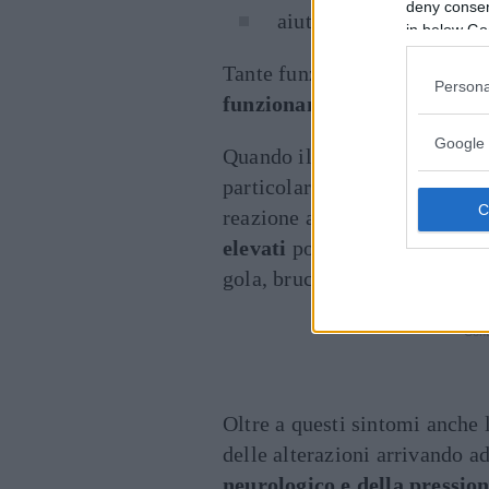
deny consent
aiutare nella guarigione
in below Go
Tante funzioni che la rendo
Persona
funzionamento dell’organi
Google 
Quando il nostro corpo entra 
particolarmente sensibile, p
reazione all’aggressione sub
elevati
possono
manifestarsi
gola, bruciori o arrossamenti 
Cont
Oltre a questi sintomi anche 
delle alterazioni arrivando a
neurologico e della pressio