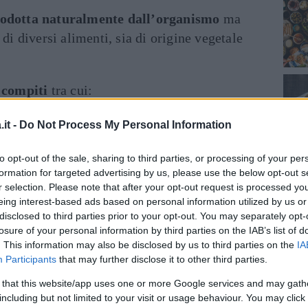
rodotta naturalmente dall’organismo
ma
 di diversi alimenti, sia di origine vegetale
 compiti
tra cui:
da un nervo all’altro;
it -
Do Not Process My Personal Information
ne e/o il rilassamento muscolare;
to opt-out of the sale, sharing to third parties, or processing of your per
formation for targeted advertising by us, please use the below opt-out s
gni;
r selection. Please note that after your opt-out request is processed y
eing interest-based ads based on personal information utilized by us or
disclosed to third parties prior to your opt-out. You may separately opt-
 dei grassi;
losure of your personal information by third parties on the IAB’s list of
. This information may also be disclosed by us to third parties on the
IA
ione del sangue;
Participants
that may further disclose it to other third parties.
 that this website/app uses one or more Google services and may gath
l sistema immunitario;
including but not limited to your visit or usage behaviour. You may click 