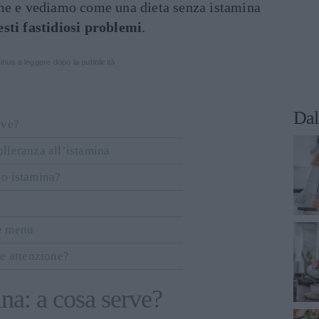
eme e vediamo come una dieta senza istamina
sti fastidiosi problemi
.
inua a leggere dopo la pubblicità
Dal
rve?
lleranza all’istamina
no istamina?
 e menu
re attenzione?
na: a cosa serve?