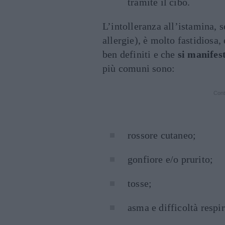
tramite il cibo.
L’intolleranza all’istamina, 
allergie), è molto fastidiosa,
ben definiti e che
si manifes
più comuni sono:
Cont
rossore cutaneo;
gonfiore e/o prurito;
tosse;
asma e difficoltà respir