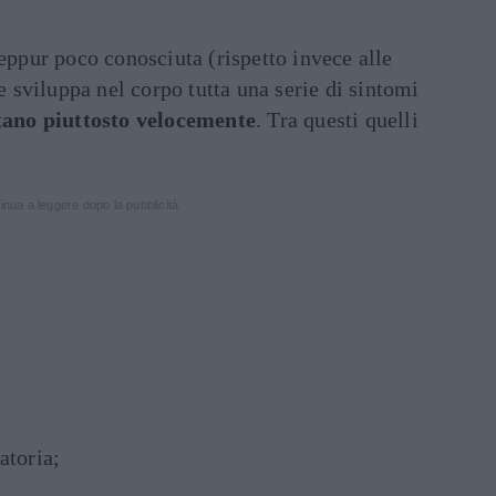
seppur poco conosciuta (rispetto invece alle
 e sviluppa nel corpo tutta una serie di sintomi
tano piuttosto velocemente
. Tra questi quelli
inua a leggere dopo la pubblicità
atoria;