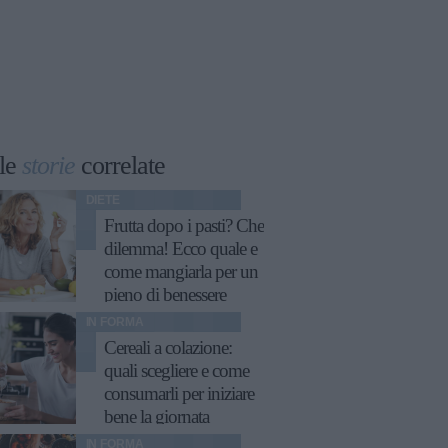
le
storie
correlate
DIETE
Frutta dopo i pasti? Che
dilemma! Ecco quale e
come mangiarla per un
pieno di benessere
IN FORMA
Cereali a colazione:
quali scegliere e come
consumarli per iniziare
bene la giornata
IN FORMA