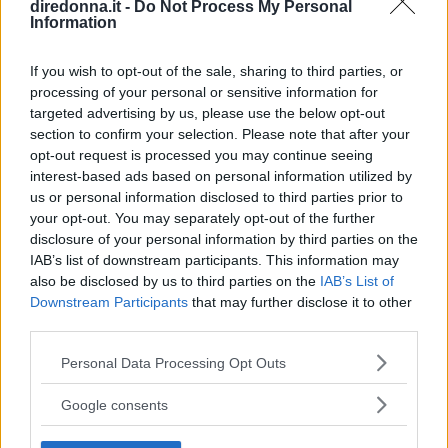
diredonna.it -
Do Not Process My Personal
Emma Marrone parla di Belen
Information
Rodriguez sui social
If you wish to opt-out of the sale, sharing to third parties, or
processing of your personal or sensitive information for
La cantante parla della storica rivale in amore, ma non si
targeted advertising by us, please use the below opt-out
sbilancia sul suo ex.
section to confirm your selection. Please note that after your
opt-out request is processed you may continue seeing
PIETRO MILELLA
interest-based ads based on personal information utilized by
us or personal information disclosed to third parties prior to
your opt-out. You may separately opt-out of the further
disclosure of your personal information by third parties on the
IAB’s list of downstream participants. This information may
also be disclosed by us to third parties on the
IAB’s List of
Downstream Participants
that may further disclose it to other
third parties.
Please note that this website/app uses one or more Google
Personal Data Processing Opt Outs
services and may gather and store information including but
not limited to your visit or usage behaviour. You may click to
Google consents
grant or deny consent to Google and its third-party tags to
use your data for below specified purposes in below Google