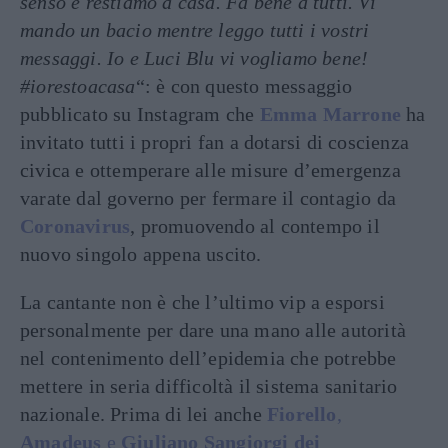
senso e restiamo a casa. Fa bene a tutti. Vi
mando un bacio mentre leggo tutti i vostri
messaggi. Io e Luci Blu vi vogliamo bene!
#iorestoacasa
“: è con questo messaggio
pubblicato su Instagram che
Emma Marrone
ha
invitato tutti i propri fan a dotarsi di coscienza
civica e ottemperare alle misure d’emergenza
varate dal governo per fermare il contagio da
Coronavirus
, promuovendo al contempo il
nuovo singolo appena uscito.
La cantante non è che l’ultimo vip a esporsi
personalmente per dare una mano alle autorità
nel contenimento dell’epidemia che potrebbe
mettere in seria difficoltà il sistema sanitario
nazionale. Prima di lei anche
Fiorello
,
Amadeus
e
Giuliano Sangiorgi dei