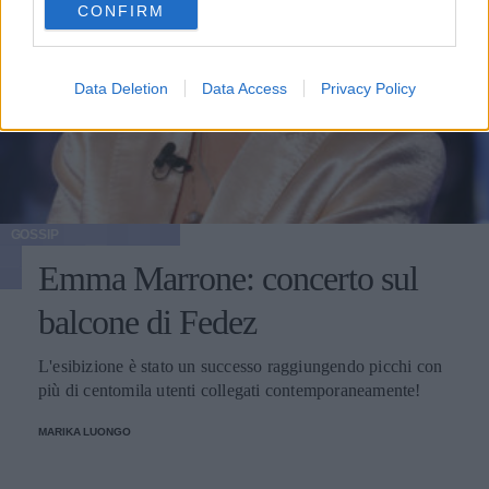
CONFIRM
consent section.
Data Deletion
Data Access
Privacy Policy
GOSSIP
Emma Marrone: concerto sul
balcone di Fedez
L'esibizione è stato un successo raggiungendo picchi con
più di centomila utenti collegati contemporaneamente!
MARIKA LUONGO