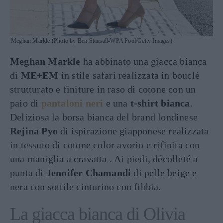
Meghan Markle (Photo by Ben Stansall-WPA Pool/Getty Images)
Meghan Markle
ha abbinato una giacca bianca
di
ME+EM
in stile safari realizzata in bouclé
strutturato e finiture in raso di cotone con un
paio di
pantaloni neri
e una
t-shirt bianca
.
Deliziosa la borsa bianca del brand londinese
Rejina Pyo
di ispirazione giapponese realizzata
in tessuto di cotone color avorio e rifinita con
una maniglia a cravatta . Ai piedi, décolleté a
punta di
Jennifer Chamandi
di pelle beige e
nera con sottile cinturino con fibbia.
La giacca bianca di Olivia