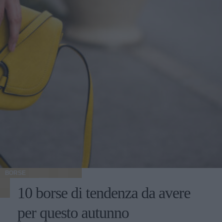
BORSE
10 borse di tendenza da avere
per questo autunno