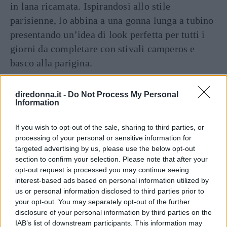
in lana ricamata. Ispirandosi allo stile
parisienne, lo abbina a una gonna lunga a tubino
presentando un’idea di look perfetta per tutti i
giorni da completare con stivali camperos e
basco alla parigina.
Il gilet smanicato si trasforma
diredonna.it -
Do Not Process My Personal
Information
in un vestito
If you wish to opt-out of the sale, sharing to third parties, or
processing of your personal or sensitive information for
targeted advertising by us, please use the below opt-out
section to confirm your selection. Please note that after your
opt-out request is processed you may continue seeing
interest-based ads based on personal information utilized by
us or personal information disclosed to third parties prior to
your opt-out. You may separately opt-out of the further
disclosure of your personal information by third parties on the
IAB’s list of downstream participants. This information may