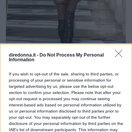
diredonna.it -
Do Not Process My Personal
Information
If you wish to opt-out of the sale, sharing to third parties, or
processing of your personal or sensitive information for
Etro fall-winter 2021/2022 (foto: etro.com)
targeted advertising by us, please use the below opt-out
Che sia lavorato a maglia grossa con trecce,
section to confirm your selection. Please note that after your
opt-out request is processed you may continue seeing
losanghe e costine o in versione rasata in
interest-based ads based on personal information utilized by
cachemire, il
pullover a girocollo
è l’ideale per
us or personal information disclosed to third parties prior to
creare look casual ma in chiave glamour. Le
your opt-out. You may separately opt-out of the further
disclosure of your personal information by third parties on the
tendenze moda autunno-inverno 2021/2022
IAB’s list of downstream participants. This information may