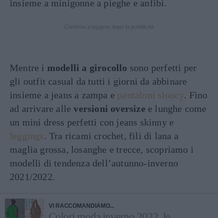
insieme a minigonne a pieghe e anfibi.
Continua a leggere dopo la pubblicità
Mentre i
modelli a girocollo
sono perfetti per
gli outfit casual da tutti i giorni da abbinare
insieme a jeans a zampa e
pantaloni sloucy
. Fino
ad arrivare alle
versioni oversize
e lunghe come
un mini dress perfetti con jeans skinny e
leggings
. Tra ricami crochet, fili di lana a
maglia grossa, losanghe e trecce, scopriamo i
modelli di tendenza dell’autunno-inverno
2021/2022.
VI RACCOMANDIAMO...
Colori moda inverno 2022, le