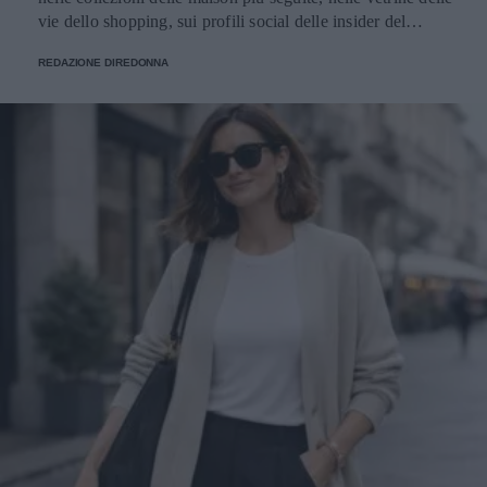
bianca e dall'aspetto vintage, di sneakers leopardate donna
per dare un tocco wild all'outfit, o ancora di scintillanti
sneakers con swarovski pensate per brillare nelle notti
REDAZIONE DIREDONNA
estive, questa iconica decorazione laterale conferisce un
twist dinamico e versatile a qualsiasi combinazione
stilistica. Come abbinare le sneakers cult della stagione Per
valorizzare al meglio queste calzature, le tendenze street
style suggeriscono accostamenti giocati sui contrasti: Il
look "Quiet Luxury" per il giorno: Abbina le tue sneakers
bianche con stella a un pantalone palazzo in fresco lana o
lino e a una camicia maschile oversize. Completa il tutto
con una borsa a secchiello in pelle naturale. Femminilità
metropolitana: Spezza la romanticità di un abito lungo a
fiori o di una gonna di seta accostandoli a sneakers
dall'anima urban. Il contrasto tra la fluidità dei tessuti e
l'attitudine delle calzature sportive è un asso nella manica
infallibile. Glamour per l'aperitivo: Per la sera, osa con
finiture metalliche o glitterate sotto un pantalone cropped
nero e un top minimalista in seta. Un tocco di luce discreto
ma di grande impatto visivo. In questa estate 2026, la vera
eleganza si misura dalla libertà di muoversi con grazia e