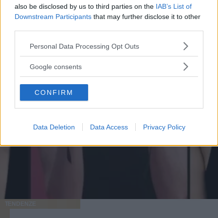
also be disclosed by us to third parties on the
IAB’s List of
Downstream Participants
that may further disclose it to other
third parties.
Please note that this website/app uses one or more Google
Personal Data Processing Opt Outs
services and may gather and store information including but
not limited to your visit or usage behaviour. You may click to
Google consents
grant or deny consent to Google and its third-party tags to
use your data for below specified purposes in below Google
CONFIRM
consent section.
Data Deletion
Data Access
Privacy Policy
TENDENZE