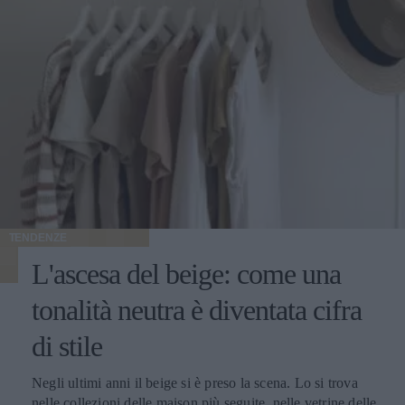
nella qualità dei materiali, nel design studiato e nella
disinvoltura di chi lo indossa. Non stupisce, quindi, che tra
le scarpe cult estate 2026 dominino le calzature capaci di
valorizzare anche il più semplice dei jeans o un
leggerissimo abito in lino. Sulla scia di questa tendenza, le
calzature sportive di fascia alta hanno conquistato un ruolo
di primo piano. Le sneakers lusso donna non sono più
relegate al tempo libero o all'attività fisica, ma vengono
sdoganate sotto completi sartoriali leggeri, gonne midi
plissettate e maxi-dress bohémien. Il segreto sta nei
dettagli: inserti preziosi, lavorazioni artigianali effetto
lived-in e dettagli grafici unici. I dettagli iconici: focus
TENDENZE
sulla stella laterale e un look timeless Nel panorama delle
L'ascesa del beige: come una
calzature di tendenza, a fare la differenza sono quei piccoli
particolari capaci di rendere un modello immediatamente
tonalità neutra è diventata cifra
riconoscibile. Tra i motivi grafici più amati e desiderati
spicca senza dubbio l’iconica stella applicata sulla tomaia.
di stile
Scegliere un paio di scarpe con stella significa abbracciare
un'estetica metropolitana, grintosa e dall'attitudine
Negli ultimi anni il beige si è preso la scena. Lo si trova nelle collezioni delle maison più seguite, nelle vetrine delle vie dello shopping, sui profili social delle insider del settore e nei guardaroba delle donne che alla moda dedicano attenzione. È diventato il colore che racconta il momento, quello che torna ogni stagione con declinazioni sempre nuove e che oggi vive un'esposizione mediatica raramente vista in passato. Le ragioni di questa centralità si intrecciano. Il beige risponde perfettamente al gusto contemporaneo per l'eleganza misurata, fatta di toni desaturati e capi pensati per durare. Si adatta splendidamente nei contesti più diversi: in ufficio, a una cena, in un weekend fuori porta, mantenendo sempre lo stesso registro raffinato. E lavora benissimo davanti all'obiettivo, sotto qualunque tipo di luce, su qualunque tipo di sfondo urbano o naturale. Il risultato è che oggi parlare di moda femminile senza nominare il beige è praticamente impossibile. Cappotti, giacche, trench, pantaloni, maglie, accessori: la palette neutra ha colonizzato ogni categoria del guardaroba, con una versatilità che continua a sorprendere addette ai lavori e appassionate. Le mille sfumature di una tonalità solo apparentemente uniforme Dietro al beige si nasconde una gamma cromatica vastissima, fatta di sfumature che cambiano carattere a seconda di quanto pendono verso il caldo o verso il freddo, di quanto sono sature o desaturate, di quanto si avvicinano al bianco o si spingono verso il marrone. Quelle più calde - cammello, biscotto, tabacco, miele - evocano immediatamente comfort e ricchezza. Hanno una nota dorata che richiama i tessuti pregiati come il cashmere e la lana d'agnello, e nelle collezioni invernali fanno la parte del leone. Le si vede su cappotti dal taglio classico, su giacche dalla linea morbida, su maglie oversize pensate per i mesi freddi. Le sfumature fredde - greige, nude rosato, beige cinereo, taupe - raccontano un'altra storia. Sono più contemporanee e sono perfette su tagli netti e silhouette moderne. Hanno conquistato spazio nel gusto urbano delle grandi capitali della moda, da Copenaghen a Tokyo, dove vengono interpretate in chiave minimalista con linee rigorose e proporzioni studiate. Tra questi due poli si muovono i beige neutri, i veri jolly del guardaroba che si abbinano a tutto: ai grigi, ai blu, ai bianchi, ai colori accesi che vogliano un punto di calma. Sono le tonalità che ogni stylist tiene a portata di mano per bilanciare un look senza forzature. A ognuna la sua sfumatura Una delle ragioni del successo del beige è semplice: con la sfumatura giusta, sta bene davvero a tutte. La famiglia cromatica è così ampia che ogni tipo di carnagione trova la sua declinazione ideale - basta scegliere il sottotono adatto al colore della pelle, degli occhi e dei capelli. Le donne con pelle chiara e sottotono freddo trovano la loro dimensione nei greige, nei nude rosati e nei beige cinerei, che dialogano in modo naturale con incarnati tenui. Le pelli ambrate, olivastre o dorate si illuminano con i cammello, i biscotto e i tabacco, che esaltano il calore della carnagione. Le pelli medie con sottotono neutro hanno la fortuna di poter giocare con quasi tutte le sfumature della palette, dalle più chiare alle più sature. Un altro punto di forza è il rapporto con la luce. Sotto il sole estivo il beige si accende e diventa solare, sotto i cieli grigi invernali mantiene calore e presenza, alla luce artificiale degli ambienti chiusi resta sempre raffinato senza appiattirsi. Pochi colori conservano il proprio carattere in ogni condizione di illuminazione, e questa qualità rende il beige un alleato prezioso per le giornate fatte di molti cambi di scena. A questo si aggiunge la sua flessibilità: il beige si adatta a ogni ambiente, dal più formale al più rilassato. Sta bene in ufficio, in una riunione importante, a una cerimonia, a una cena tra amiche, a una passeggiata del sabato pomeriggio. Pochi colori coprono una gamma così ampia di occasioni mantenendo intatta la propria eleganza. Total beige: come indossarlo senza appiattirlo Tra le tendenze più forti degli ultimi anni c'è il total beige look, che consiste nel vestirsi interamente in sfumature della stessa famiglia cromatica, dal capospalla alle scarpe. Una formula che richiede attenzione per riuscire bene, ma che ben dosata regala risultati di grande raffinatezza. Il segreto sta nel giocare con sottotoni vicini ma diversi. Un pantalone color sabbia abbinato a una camicia écru e a un capospalla cammello dà molto più carattere di un look fatto di un'unica identica tonalità ripetuta dalla testa ai piedi. Le piccole variazioni cromatiche danno profondità all'insieme e impediscono l'effetto monotono. Determinante è anche il mix di materiali. Quando il colore è uniforme, sono le texture a fare la differenza: una camicia di seta sotto una giacca di lana, un pantalone di lino con un capospalla in cashmere, accessori in pelle che dialogano con maglie morbide. Il gioco delle superfici tattili è ciò che trasforma un total look beige da banale a sofisticato. Attenzione alla la regola del dettaglio che spezza. Una cintura in cuoio scuro, una collana dorata, un foulard con un accento più caldo o più freddo: piccoli scostamenti che danno ritmo al look e gli regalano carattere senza intaccare la coerenza cromatica. Un accessorio scelto bene fa la differenza tra un outfit elegante e un outfit memorabile. Dal lino estivo al cashmere invernale: una palette per tutto l'anno Una delle qualità più apprezzate del beige è la capacità di accompagnare il guardaroba lungo tutte le stagioni. In estate vive nei lini grezzi, nei cotoni leggeri e nelle sete fresche; in primavera e autunno passa ai twill, ai jersey strutturati e ai velluti; in inverno diventa protagonista delle materie nobili come cashmere, lana vergine, alpaca e mohair. Questa continuità ha cambiato il modo in cui molte donne pensano agli acquisti. Anziché ripartire da capo a ogni cambio di stagione, si ragiona per filoni cromatici che durano nel tempo: capi che dialogano tra loro mese dopo mese, accessori che stanno bene su outfit diversi, una palette che permette di mescolare gli investimenti fatti in momenti differenti dell'anno senza rotture stilistiche. I capispalla sono il terreno dove questa logica dà i risultati migliori. Un cappotto beige si adatta alle occasioni più diverse con una facilità che pochi altri capi possiedono: si presta a tagli classici e contemporanei, dialoga con qualunque palette del guardaroba sottostante, risalta l'eleganza di un completo formale come la vivacità di un look casual. La conferma di questa versatilità si può rintracciare guardando alle proposte di realtà consolidate come Cinzia Rocca, che hanno fatto della sartorialità italiana applicata al capospalla la propria firma: ogni cappotto beige da donna dell’azienda è pensato per durare nel tempo, grazie a tagli che restano attuali stagione dopo stagione e a lavorazioni che portano avanti la tradizione artigianale del Made in Italy. Il beige in passerella: una palette che valorizza il taglio Chi segue le sfilate sa che il beige ricorre con costanza in ogni stagione, dalle collezioni primavera-estate a quelle autunno-inverno. Non è una scelta casuale: la palette neutra valorizza il taglio del capo, mette in luce la qualità della lavorazione, fa emergere la pulizia delle linee senza che il colore rubi la scena. Quando un capo sfila in cammello chiaro o in sabbia, l'occhio coglie subito la forma: il volume delle spalle, la cadenza dei dettagli sartoriali, la cintura che disegna la vita, la lunghezza che dialoga con la figura. Il beige risulta una lente che porta in primo piano tutto il lavoro tecnico, e per questo i designer che vogliono far parlare la propria competenza scelgono spesso la palette neutra come terreno di esposizione del proprio savoir-faire. Anche la resa fotografica gioca un ruolo importante. Sotto le luci intense delle sfilate i toni beige restituiscono al meglio la materia: si vede la mano del tessuto, si percepisce il peso della lana o la leggerezza del lino, si distingue il cashmere dalla pura vergine. Gli scatti che escono dalle passerelle raccontano così la realtà del capo con un'onestà rara, e ogni uscita diventa un'occasione di comunicazione tecnica oltre che estetica. Vale infine il discorso delle uscite in serie. La palette neutra permette di mandare in scena interi blocchi di collezione fondati sulla coerenza cromatica: a quel punto sono il taglio, il volume e i piccoli scarti di sfumatura a fare la differenza tra un look e l'altro. Un linguaggio di sfilata raffinato che premia l'occhio attento e che funziona ugualmente bene nelle collezioni leggere della bella stagione come in quelle stratificate dei mesi freddi. Il beige come dichiarazione: meno rumore, più identità Il successo del beige racconta qualcosa di più ampio sul modo in cui le donne hanno deciso di vestirsi oggi. Racconta il superamento dell'estetica dei colori accesi a ogni costo, l'affermazione di un gusto che riconosce nell'eleganza discreta una forma di stile più matura, l'emergere di una moda che lavora per coerenza anziché per impatto immediato. Scegliere il beige significa anche scegliere un rapporto diverso con il calendario delle tendenze. Vuol dire prediligere una palette stabile che resta attuale a distanza di anni, capace di accompagnare il guardaroba lungo cicli di rinnovo molto più ampi di quelli imposti dalle collezioni stagionali. È una scelta da donna che sa cosa le piace, e che premia chi la fa con un guardaroba più funzionale, fatto di capi che si sostengono a vicenda. C'è infine una dimensione personale che merita attenzione. Quando il colore lavora in secondo piano, ciò che resta in primo piano è chi indossa il capo: il viso, il portamento, l'energia che ognuna porta con sé. Il beige restituisce centralità alla donna e le lascia definire il significato di ciò che indossa. In un'epoca in cui spesso il guardaroba urla per farsi n
squisitamente cool. Che si tratti di modelli classici in pelle