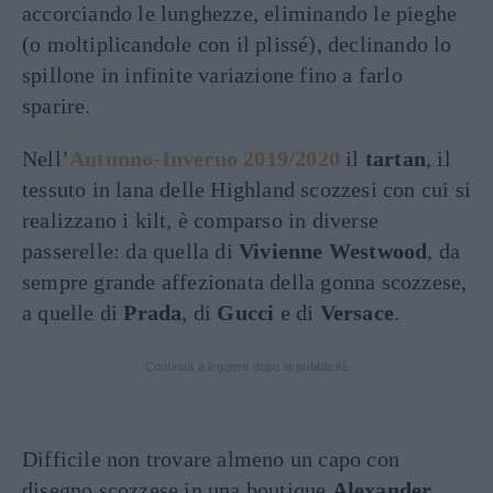
accorciando le lunghezze, eliminando le pieghe
(o moltiplicandole con il plissé), declinando lo
spillone in infinite variazione fino a farlo
sparire.
Nell’
Autunno-Inverno 2019/2020
il
tartan
, il
tessuto in lana delle Highland scozzesi con cui si
realizzano i kilt, è comparso in diverse
passerelle: da quella di
Vivienne Westwood
, da
sempre grande affezionata della gonna scozzese,
a quelle di
Prada
, di
Gucci
e di
Versace
.
Continua a leggere dopo la pubblicità
Difficile non trovare almeno un capo con
disegno scozzese in una boutique
Alexander