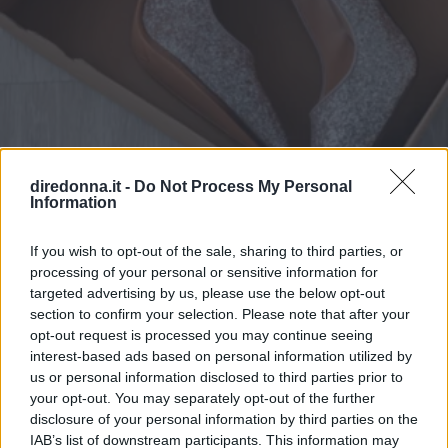
diredonna.it -
Do Not Process My Personal
Information
MODA
Come vestirsi a Capodanno?
If you wish to opt-out of the sale, sharing to third parties, or
processing of your personal or sensitive information for
Ecco 3 idee di outfit
targeted advertising by us, please use the below opt-out
section to confirm your selection. Please note that after your
opt-out request is processed you may continue seeing
Ecco alcuni consigli per realizzare un outfit per il nuovo
interest-based ads based on personal information utilized by
anno che sia mozzafiato, abbinando accessori e scarpe da
us or personal information disclosed to third parties prior to
donna per completare il look nel miglior modo possibile.
your opt-out. You may separately opt-out of the further
disclosure of your personal information by third parties on the
REDAZIONE DIREDONNA
IAB’s list of downstream participants. This information may