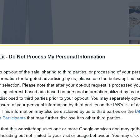
it -
Do Not Process My Personal Information
to opt-out of the sale, sharing to third parties, or processing of your per
formation for targeted advertising by us, please use the below opt-out s
r selection. Please note that after your opt-out request is processed y
eing interest-based ads based on personal information utilized by us or
disclosed to third parties prior to your opt-out. You may separately opt-
losure of your personal information by third parties on the IAB’s list of
ste e in rosa quarzo i pantaloni satinati con
. This information may also be disclosed by us to third parties on the
IA
on
vita alta elasticizzata
sulla parte
Participants
that may further disclose it to other third parties.
abbinare con il
blazer
coordinato, per un
 that this website/app uses one or more Google services and may gath
erfetto per un invito non troppo formale.
including but not limited to your visit or usage behaviour. You may click 