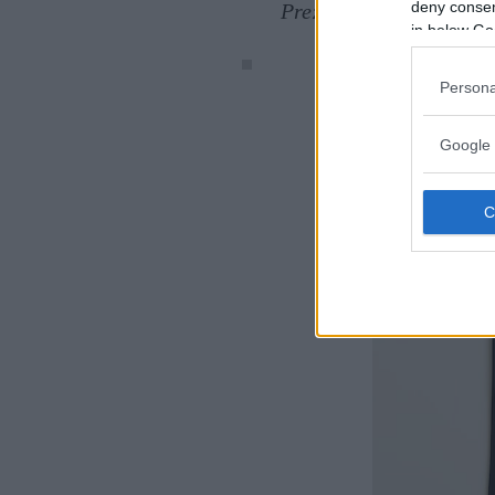
deny consent
Prezzo consigliato: 39
in below Go
Persona
Google 