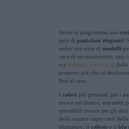
Avete in programma una
cer
paio di
pantaloni eleganti
? 
serbo una serie di
modelli
per
caso di un matrimonio, una 
o a
palazzo
,
a vita alta
, dalla
proposte più chic si declinano
fino al raso.
I
colori
più gettonati per i p
nero e sul bianco, entrambi p
spendibili invece per gli altr
delle nuance super cool della
sfumature, il
celeste
e il
blu