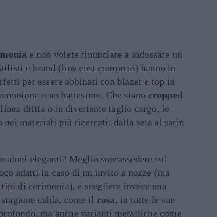
imonia
e non volete rinunciare a indossare un
Stilisti e brand (low cost compresi) hanno in
fetti per essere abbinati con blazer e top in
comunione o un battesimo. Che siano
cropped
 linea dritta o in divertente taglio cargo, le
 nei materiali più ricercati: dalla seta al satin
antaloni eleganti? Meglio soprassedere sul
oco adatti in caso di un invito a nozze (ma
i tipi di cerimonia), e scegliere invece una
 stagione calda, come il
rosa
, in tutte le sue
profondo, ma anche varianti metalliche come