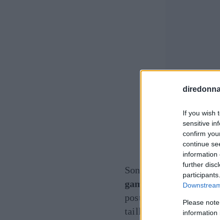
diredonna.
If you wish 
sensitive in
confirm you
continue se
Zara
information 
further disc
Sono disponibili in cele
participants
gamba larga
di
Zara
c
Downstream 
posteriore. Si possono 
Please note
tailleur da cerimonia p
information 