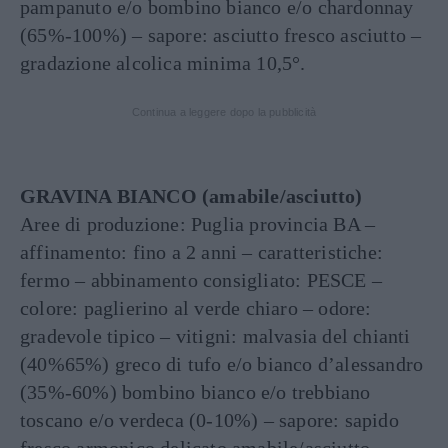
pampanuto e/o bombino bianco e/o chardonnay
(65%-100%) – sapore: asciutto fresco asciutto –
gradazione alcolica minima 10,5°.
Continua a leggere dopo la pubblicità
GRAVINA BIANCO (amabile/asciutto)
Aree di produzione: Puglia provincia BA –
affinamento: fino a 2 anni – caratteristiche:
fermo – abbinamento consigliato: PESCE –
colore: paglierino al verde chiaro – odore:
gradevole tipico – vitigni: malvasia del chianti
(40%65%) greco di tufo e/o bianco d’alessandro
(35%-60%) bombino bianco e/o trebbiano
toscano e/o verdeca (0-10%) – sapore: sapido