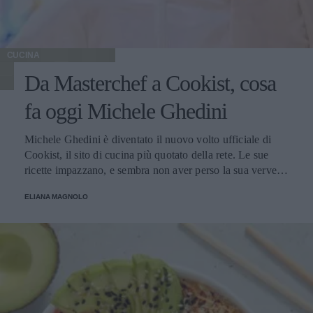
CUCINA
Da Masterchef a Cookist, cosa
fa oggi Michele Ghedini
Michele Ghedini è diventato il nuovo volto ufficiale di
Cookist, il sito di cucina più quotato della rete. Le sue
ricette impazzano, e sembra non aver perso la sua verve
dopo la sua eliminazione a Masterchef... Anzi, ci stà
ELIANA MAGNOLO
veramente stupendo.