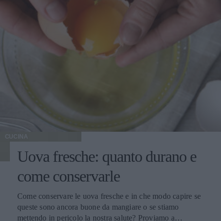
o di mare poco grassi) come il carpaccio di trota e la tartare
di coregone. Ottimo anche a fine pasto accompagnato a
tomini freschi e grano padano fresco. Si consiglia di
servire alla temperatura di 8-10 °C.
CUCINA
Uova fresche: quanto durano e
come conservarle
Come conservare le uova fresche e in che modo capire se
queste sono ancora buone da mangiare o se stiamo
mettendo in pericolo la nostra salute? Proviamo a