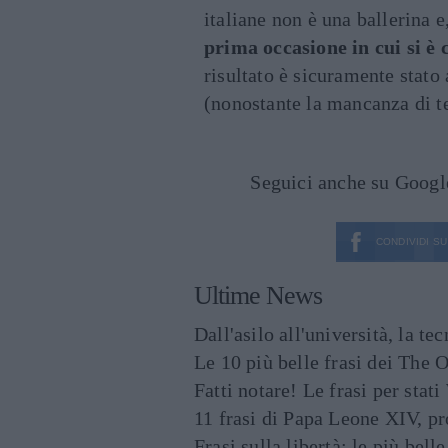
italiane non è una ballerina e
prima occasione in cui si è
risultato è sicuramente stato 
(nonostante la mancanza di t
Seguici anche su Goog
CONDIVIDI SU
Ultime News
Dall'asilo all'università, la t
Le 10 più belle frasi dei The O
Fatti notare! Le frasi per st
11 frasi di Papa Leone XIV, p
Frasi sulla libertà: le più bell