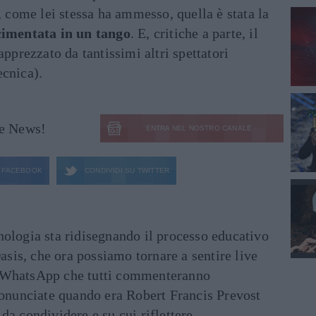
, come lei stessa ha ammesso, quella è stata la
 cimentata in un tango
. E, critiche a parte, il
apprezzato da tantissimi altri spettatori
ecnica).
le News!
ENTRA NEL NOSTRO CANALE
FACEBOOK
CONDIVIDI SU
TWITTER
ecnologia sta ridisegnando il processo educativo
asis, che ora possiamo tornare a sentire live
ati WhatsApp che tutti commenteranno
ronunciate quando era Robert Francis Prevost
e da condividere e su cui riflettere