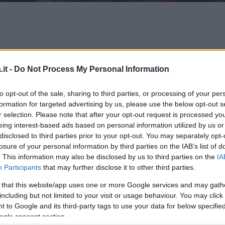
it -
Do Not Process My Personal Information
to opt-out of the sale, sharing to third parties, or processing of your per
formation for targeted advertising by us, please use the below opt-out s
r selection. Please note that after your opt-out request is processed y
nremo 2020
dedicata alle cover è stata
eing interest-based ads based on personal information utilized by us or
Georgina Rodriguez
. La bellissima
disclosed to third parties prior to your opt-out. You may separately opt-
losure of your personal information by third parties on the IAB’s list of
ato per la prima volta il palco dell’Ariston
. This information may also be disclosed by us to third parties on the
IA
anti che mettevano in risalto le sue curve da
Participants
that may further disclose it to other third parties.
 that this website/app uses one or more Google services and may gath
including but not limited to your visit or usage behaviour. You may click 
ella presentazione dei cantanti in gara,
 to Google and its third-party tags to use your data for below specifi
a di un
tango sensuale
insieme ad un gruppo
ogle consent section.