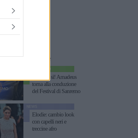
le
storie
correlate
SPETTACOLO
Ha detto sì! Amadeus
torna alla conduzione
del Festival di Sanremo
NEWS
Elodie: cambio look
con capelli neri e
treccine afro