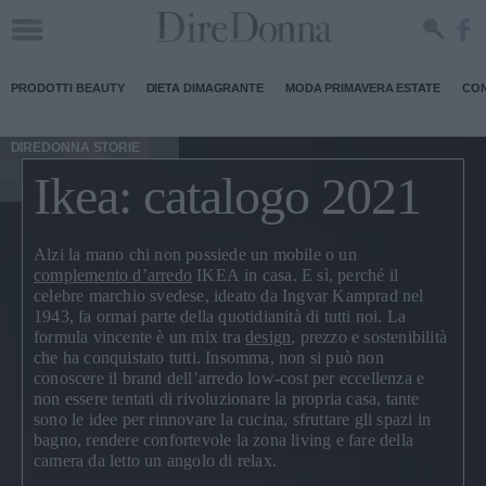
PRODOTTI BEAUTY
DIETA DIMAGRANTE
MODA PRIMAVERA ESTATE
CON
DIREDONNA STORIE
Ikea: catalogo 2021
Alzi la mano chi non possiede un
mobile o un
complemento d’arredo
IKEA
in casa. E sì, perché il
celebre marchio svedese, ideato da
Ingvar Kamprad
nel
1943, fa ormai parte della quotidianità di tutti noi. La
formula vincente è un mix tra
design
, prezzo e sostenibilità
che ha conquistato tutti. Insomma, non si può non
conoscere il brand dell’
arredo low-cost
per eccellenza e
non essere tentati di rivoluzionare la propria casa, tante
sono le idee per rinnovare la
cucina
, sfruttare gli spazi in
bagno
, rendere confortevole la
zona living
e fare della
camera da letto
un angolo di relax.