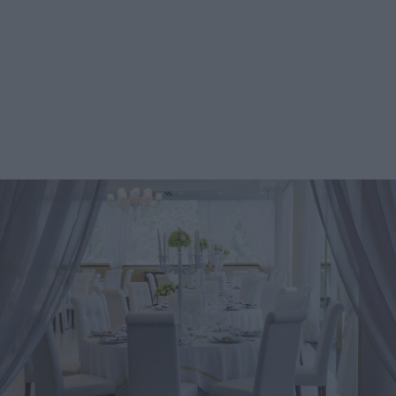
proprio staff specializzato in vari tipi di alta cucina, in
particolare in quella partenopea con influenze fusion. I
menu sono personalizzabili e si possono richiedere anche
soluzioni per ospiti vegetariani, vegani e con intolleranze
alimentari. Anche la torta nuziale è servita dalla struttura.
Costo I prezzi per menu hanno un costo compreso tra i
90€ e 140€, ma è necessario richiedere un preventivo per i
dettagli. Contatti e Indirizzo Villa del Vecchio Pozzo si
trova in Viale Virgilio 3 a Napoli, 80123. Trovate maggiori
informazioni sulla villa sul sito ufficiale Villa del Vecchio
Pozzo. Il numero di telefono è 081 7691033. È possibile
anche inviare una email a
info@villadelvecchiopozzo.com.