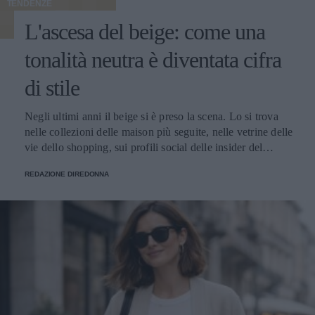
TENDENZE
L'ascesa del beige: come una
tonalità neutra è diventata cifra
di stile
Negli ultimi anni il beige si è preso la scena. Lo si trova nelle collezioni delle maison più seguite, nelle vetrine delle vie dello shopping, sui profili social delle insider del settore e nei guardaroba delle donne che alla moda dedicano attenzione. È diventato il colore che racconta il momento, quello che torna ogni stagione con declinazioni sempre nuove e che oggi vive un'esposizione mediatica raramente vista in passato. Le ragioni di questa centralità si intrecciano. Il beige risponde perfettamente al gusto contemporaneo per l'eleganza misurata, fatta di toni desaturati e capi pensati per durare. Si adatta splendidamente nei contesti più diversi: in ufficio, a una cena, in un weekend fuori porta, mantenendo sempre lo stesso registro raffinato. E lavora benissimo davanti all'obiettivo, sotto qualunque tipo di luce, su qualunque tipo di sfondo urbano o naturale. Il risultato è che oggi parlare di moda femminile senza nominare il beige è praticamente impossibile. Cappotti, giacche, trench, pantaloni, maglie, accessori: la palette neutra ha colonizzato ogni categoria del guardaroba, con una versatilità che continua a sorprendere addette ai lavori e appassionate. Le mille sfumature di una tonalità solo apparentemente uniforme Dietro al beige si nasconde una gamma cromatica vastissima, fatta di sfumature che cambiano carattere a seconda di quanto pendono verso il caldo o verso il freddo, di quanto sono sature o desaturate, di quanto si avvicinano al bianco o si spingono verso il marrone. Quelle più calde - cammello, biscotto, tabacco, miele - evocano immediatamente comfort e ricchezza. Hanno una nota dorata che richiama i tessuti pregiati come il cashmere e la lana d'agnello, e nelle collezioni invernali fanno la parte del leone. Le si vede su cappotti dal taglio classico, su giacche dalla linea morbida, su maglie oversize pensate per i mesi freddi. Le sfumature fredde - greige, nude rosato, beige cinereo, taupe - raccontano un'altra storia. Sono più contemporanee e sono perfette su tagli netti e silhouette moderne. Hanno conquistato spazio nel gusto urbano delle grandi capitali della moda, da Copenaghen a Tokyo, dove vengono interpretate in chiave minimalista con linee rigorose e proporzioni studiate. Tra questi due poli si muovono i beige neutri, i veri jolly del guardaroba che si abbinano a tutto: ai grigi, ai blu, ai bianchi, ai colori accesi che vogliano un punto di calma. Sono le tonalità che ogni stylist tiene a portata di mano per bilanciare un look senza forzature. A ognuna la sua sfumatura Una delle ragioni del successo del beige è semplice: con la sfumatura giusta, sta bene davvero a tutte. La famiglia cromatica è così ampia che ogni tipo di carnagione trova la sua declinazione ideale - basta scegliere il sottotono adatto al colore della pelle, degli occhi e dei capelli. Le donne con pelle chiara e sottotono freddo trovano la loro dimensione nei greige, nei nude rosati e nei beige cinerei, che dialogano in modo naturale con incarnati tenui. Le pelli ambrate, olivastre o dorate si illuminano con i cammello, i biscotto e i tabacco, che esaltano il calore della carnagione. Le pelli medie con sottotono neutro hanno la fortuna di poter giocare con quasi tutte le sfumature della palette, dalle più chiare alle più sature. Un altro punto di forza è il rapporto con la luce. Sotto il sole estivo il beige si accende e diventa solare, sotto i cieli grigi invernali mantiene calore e presenza, alla luce artificiale degli ambienti chiusi resta sempre raffinato senza appiattirsi. Pochi colori conservano il proprio carattere in ogni condizione di illuminazione, e questa qualità rende il beige un alleato prezioso per le giornate fatte di molti cambi di scena. A questo si aggiunge la sua flessibilità: il beige si adatta a ogni ambiente, dal più formale al più rilassato. Sta bene in ufficio, in una riunione importante, a una cerimonia, a una cena tra amiche, a una passeggiata del sabato pomeriggio. Pochi colori coprono una gamma così ampia di occasioni mantenendo intatta la propria eleganza. Total beige: come indossarlo senza appiattirlo Tra le tendenze più forti degli ultimi anni c'è il total beige look, che consiste nel vestirsi interamente in sfumature della stessa famiglia cromatica, dal capospalla alle scarpe. Una formula che richiede attenzione per riuscire bene, ma che ben dosata regala risultati di grande raffinatezza. Il segreto sta nel giocare con sottotoni vicini ma diversi. Un pantalone color sabbia abbinato a una camicia écru e a un capospalla cammello dà molto più carattere di un look fatto di un'unica identica tonalità ripetuta dalla testa ai piedi. Le piccole variazioni cromatiche danno profondità all'insieme e impediscono l'effetto monotono. Determinante è anche il mix di materiali. Quando il colore è uniforme, sono le texture a fare la differenza: una camicia di seta sotto una giacca di lana, un pantalone di lino con un capospalla in cashmere, accessori in pelle che dialogano con maglie morbide. Il gioco delle superfici tattili è ciò che trasforma un total look beige da banale a sofisticato. Attenzione alla la regola del dettaglio che spezza. Una cintura in cuoio scuro, una collana dorata, un foulard con un accento più caldo o più freddo: piccoli scostamenti che danno ritmo al look e gli regalano carattere senza intaccare la coerenza cromatica. Un accessorio scelto bene fa la differenza tra un outfit elegante e un outfit memorabile. Dal lino estivo al cashmere invernale: una palette per tutto l'anno Una delle qualità più apprezzate del beige è la capacità di accompagnare il guardaroba lungo tutte le stagioni. In estate vive nei lini grezzi, nei cotoni leggeri e nelle sete fresche; in primavera e autunno passa ai twill, ai jersey strutturati e ai velluti; in inverno diventa protagonista delle materie nobili come cashmere, lana vergine, alpaca e mohair. Questa continuità ha cambiato il modo in cui molte donne pensano agli acquisti. Anziché ripartire da capo a ogni cambio di stagione, si ragiona per filoni cromatici che durano nel tempo: capi che dialogano tra loro mese dopo mese, accessori che stanno bene su outfit diversi, una palette che permette di mescolare gli investimenti fatti in momenti differenti dell'anno senza rotture stilistiche. I capispalla sono il terreno dove questa logica dà i risultati migliori. Un cappotto beige si adatta alle occasioni più diverse con una facilità che pochi altri capi possiedono: si presta a tagli classici e contemporanei, dialoga con qualunque palette del guardaroba sottostante, risalta l'eleganza di un completo formale come la vivacità di un look casual. La conferma di questa versatilità si può rintracciare guardando alle proposte di realtà consolidate come Cinzia Rocca, che hanno fatto della sartorialità italiana applicata al capospalla la propria firma: ogni cappotto beige da donna dell’azienda è pensato per durare nel tempo, grazie a tagli che restano attuali stagione dopo stagione e a lavorazioni che portano avanti la tradizione artigianale del Made in Italy. Il beige in passerella: una palette che valorizza il taglio Chi segue le sfilate sa che il beige ricorre con costanza in ogni stagione, dalle collezioni primavera-estate a quelle autunno-inverno. Non è una scelta casuale: la palette neutra valorizza il taglio del capo, mette in luce la qualità della lavorazione, fa emergere la pulizia delle linee senza che il colore rubi la scena. Quando un capo sfila in cammello chiaro o in sabbia, l'occhio coglie subito la forma: il volume delle spalle, la cadenza dei dettagli sartoriali, la cintura che disegna la vita, la lunghezza che dialoga con la figura. Il beige risulta una lente che porta in primo piano tutto il lavoro tecnico, e per questo i designer che vogliono far parlare la propria competenza scelgono spesso la palette neutra come terreno di esposizione del proprio savoir-faire. Anche la resa fotografica gioca un ruolo importante. Sotto le luci intense delle sfilate i toni beige restituiscono al meglio la materia: si vede la mano del tessuto, si percepisce il peso della lana o la leggerezza del lino, si distingue il cashmere dalla pura vergine. Gli scatti che escono dalle passerelle raccontano così la realtà del capo con un'onestà rara, e ogni uscita diventa un'occasione di comunicazione tecnica oltre che estetica. Vale infine il discorso delle uscite in serie. La palette neutra permette di mandare in scena interi blocchi di collezione fondati sulla coerenza cromatica: a quel punto sono il taglio, il volume e i piccoli scarti di sfumatura a fare la differenza tra un look e l'altro. Un linguaggio di sfilata raffinato che premia l'occhio attento e che funziona ugualmente bene nelle collezioni leggere della bella stagione come in quelle stratificate dei mesi freddi. Il beige come dichiarazione: meno rumore, più identità Il successo del beige racconta qualcosa di più ampio sul modo in cui le donne hanno deciso di vestirsi oggi. Racconta il superamento dell'estetica dei colori accesi a ogni costo, l'affermazione di un gusto che riconosce nell'eleganza discreta una forma di stile più matura, l'emergere di una moda che lavora per coerenza anziché per impatto immediato. Scegliere il beige significa anche scegliere un rapporto diverso con il calendario delle tendenze. Vuol dire prediligere una palette stabile che resta attuale a distanza di anni, capace di accompagnare il guardaroba lungo cicli di rinnovo molto più ampi di quelli imposti dalle collezioni stagionali. È una scelta da donna che sa cosa le piace, e che premia chi la fa con un guardaroba più funzionale, fatto di capi che si sostengono a vicenda. C'è infine una dimensione personale che merita attenzione. Quando il colore lavora in secondo piano, ciò che resta in primo piano è chi indossa il capo: il viso, il portamento, l'energia che ognuna porta con sé. Il beige restituisce centralità alla donna e le lascia definire il significato di ciò che indossa. In un'epoca in cui spesso il guardaroba urla per farsi n
REDAZIONE DIREDONNA