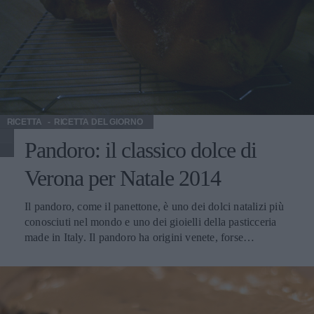
vino Breganze – Pinot Grigio Doc si sposa benissimo con
primi e secondi di pesce ed in particolare pesci di mare al
forno. Ma è ottimo anche con arrosti di carni bianche e
rosse, formaggi piccanti e pollame nobile, antipasti di
pesce. Va degustato in calici bordolesi a una temperatura di
16-18°C. Il Breganze Doc Bianco si abbina a minestre,
zuppe di pesce, pesci bolliti o con salse dal sapore
delicato. Va degustato in calici di media capacità a tulipano
RICETTA
RICETTA DEL GIORNO
svasato a una temperatura di 8-10°C.
Pandoro: il classico dolce di
Verona per Natale 2014
Il pandoro, come il panettone, è uno dei dolci natalizi più
conosciuti nel mondo e uno dei gioielli della pasticceria
made in Italy. Il pandoro ha origini venete, forse
l’evoluzione del nadalin, una specialità duecentesca di
Verona. Per le vostre feste natalizie prepariamo questo
dolce delicato dalla soffice pasta al profumo di vaniglia.
La ricetta è quella tradizionale, anche se oggi le varianti