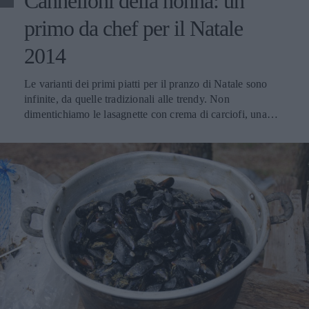
Cannelloni della nonna: un
primo da chef per il Natale
2014
Le varianti dei primi piatti per il pranzo di Natale sono
infinite, da quelle tradizionali alle trendy. Non
dimentichiamo le lasagnette con crema di carciofi, una
ricetta ricca e davvero gustosa, un primo piatto molto
veloce da preparare se non volete stare troppo ai fornelli. E
se vogliamo proprio i cannelloni, anche una variante dei
cannelloni con spinaci e prosciutto. La ricetta di oggi è
quella della nonna. Ma potete utilizzare anche i cannelloni
precotti, se non avete il tempo di cucinare i quadrati di
pasta fresca. Il risultato è ugualmente ottimo. Il vino
Barbera d’Asti Docg Si abbina anche ai piatti più difficili.
È perfetto con tonno e salmone alla griglia, cacciagione,
carni rosse e formaggi stagionati, primi piatti con
condimenti a base di carne. Si abbina ottimamente con
primi piatti importanti come tagliatelle al sugo di lepre,