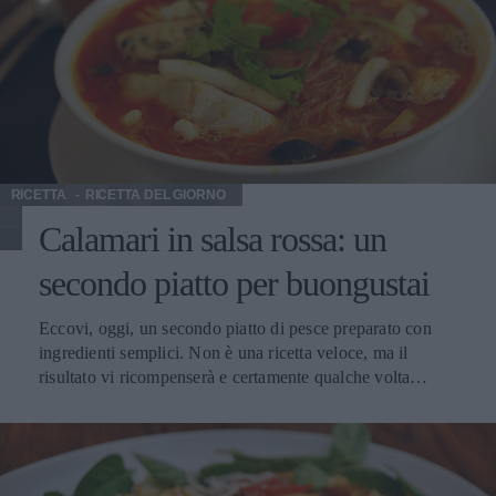
Buon appetito!!! Il vino Riesling Italico Doc Ad una
temperatura di 10 °C, è ottimo con antipasti magri, passati
di verdure dolci, piatti a base di uova e pesci d’acqua
dolce fritti ed in umido. E inoltre, con tortini di verdure,
risotto ai funghi e risotto con le quaglie, filetto di pesce
persico al vino bianco, preparazioni a base di pesce,
salame e prosciutto d’oca, prosciutto crudo, Salame di
Varzi, risotto alla certosina, zuppa alla pavese
RICETTA
RICETTA DEL GIORNO
Calamari in salsa rossa: un
secondo piatto per buongustai
Eccovi, oggi, un secondo piatto di pesce preparato con
ingredienti semplici. Non è una ricetta veloce, ma il
risultato vi ricompenserà e certamente qualche volta
penserete di condividerlo. Fra i pesci vari, i calamari
hanno sempre i loro amatori è per questo che si preparano
con ricette varie. Abbiamo trovato i calamari come squisito
antipasto misto mare e come secondo piatto addirittura