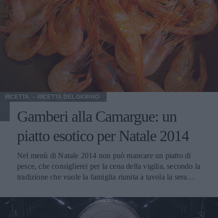
rendere diverso il pranzo festivo. Sono ricette magari
anche riviste e riadattate ad esigenze diversificate, buone
in estate e in tutte le stagioni se opportunamente
modificate. Il melone ripieno è delicato e scenografico: è
quel tocco in più per un Natale in armonia. Basta scegliere
un bel melone maturo e poi fragoline di bosco, ricotta,
liquore, zucchero al velo, panna da montare e 1 uovo.
Ingredienti golosi, ma delicati. Buon appetito!
RICETTA
RICETTA DEL GIORNO
Gamberi alla Camargue: un
piatto esotico per Natale 2014
Nel menù di Natale 2014 non può mancare un piatto di
pesce, che consiglierei per la cena della vigilia, secondo la
tradizione che vuole la famiglia riunita a tavola la sera
prima di Natale. I gamberi si prestano per molte
preparazioni, sono sempre gustosi. Oggi vi suggerisco
questa ricetta abbastanza semplice, ma avete da scegliere