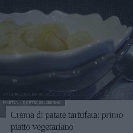
porzione, un primo piatto o un piatto unico. Anzitutto
perché gli spaghetti sono il piatto nazionale per eccellenza
che piace a tutti. Poi per il divino abbinamento con i frutti
di mare. E poi perché gli spaghetti sono buoni comunque.
Li abbiamo trovati cucinati all’arrabbiata, in uno dei piatti
più famosi della cucina romana. Con le bietole, in un
gustoso primo piatto vegetariano. E ancora semplicemente
con erbe aromatiche. Una pietanza per intenditori. Il vino
Grignolino d’Asti Doc Vino da tutto pasto, si adatta ad
antipasti e ai primi, a piatti leggeri moderatamente grassi.
A molti piace con il pesce. Si serve giovane a temperatura
ambiente. La giusta temperatura di degustazione può
variare tra i 15° e i 18°.
RICETTA
RICETTA DEL GIORNO
Crema di patate tartufata: primo
piatto vegetariano