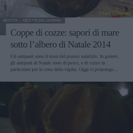
piatti di carne come arrosti e brasati, selvaggina, antipasti
saporiti e formaggi stagionati. Va servito in ampi calici ad
una temperatura di 18 – 20°C.
RICETTA
RICETTA DEL GIORNO
Coppe di cozze: sapori di mare
sotto l’albero di Natale 2014
Gli antipasti sono il must del pranzo natalizio. In genere,
gli antipasti di Natale sono di pesce, e di cozze in
particolare per la cena della vigilia. Oggi vi propongo
stuzzicanti coppe di cozze, ma potete prepararne altre
versioni, anche con le cozze. Deliziosa l’insalata di mare
con i migliori ingredienti provenienti dal mare, appunto:
calamari, gamberetti, polipetti, cozze, vongole. Ottimo per
aprire un pranzo o una cena o per un appetitoso aperitivo
per la cena della vigilia. Una vera specialità l’antipasto del
pescatore, apripista eccezionale… Le cozze non solo in
antipasto, ma anche con le tagliatelle per un primo piatto
della vigilia. E con l’abbinamento di un vino adatto… Il