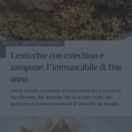
RICETTA
RICETTA DEL GIORNO
Lenticchie con cotechino e
zampone: l’immancabile di fine
anno
Avrete pensato certamente al vostro menù per il cenone di
San Silvestro. Ma ricordate che fra le altre vostre idee
stuzzicose non possono mancare le lenticchie da mangiare
a mezzanotte. Dicono che mangiare le lenticchie a
mezzanotte fra il vecchio e il nuovo anno porti bene. E
allora sarà il caso che le mangiamo anche noi. Non
sappiamo se per salutare l’anno vecchio o per dare il