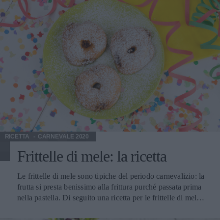
extravergine d’oliva. Il vino Aleatico di Puglia Doc Si
gusta soprattutto con dolci a pasta non lievitata, come le
crostate (soprattutto con la marmellata di frutti rossi), le
zeppole, la pasticceria secca di pasta di mandorle e alcuni
dolci tipici quali le caratteristiche mendule turrate,
mandorle tostate con lo zucchero e dessert a base di pasta
di mandorle e cioccolato.
RICETTA
CARNEVALE 2020
Frittelle di mele: la ricetta
Le frittelle di mele sono tipiche del periodo carnevalizio: la
frutta si presta benissimo alla frittura purché passata prima
nella pastella. Di seguito una ricetta per le frittelle di mele
molto semplice. Il vino Elba Aleatico Passito Docg Ottimo
anche come vino da meditazione, un passito naturale non