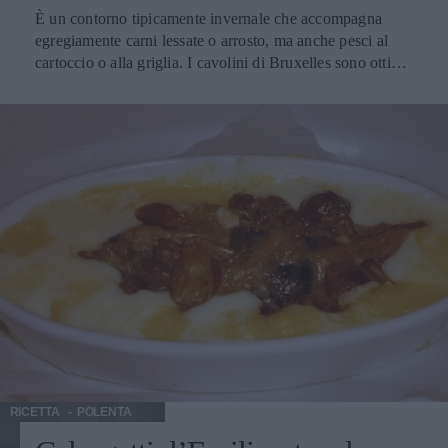
È un contorno tipicamente invernale che accompagna
egregiamente carni lessate o arrosto, ma anche pesci al
cartoccio o alla griglia. I cavolini di Bruxelles sono ottimi
in un risotto con salsicce da provare; con le tagliatelle per
un primo piatto vegetariano. Oggi ve li propongo stufati,
per un delicato e saporito contorno con 394 calorie per
porzione. Già. È il momento di rientrare nel peso dopo i
pasti e gli stuzzichini delle feste non proprio ipocalorici. È
il momento di calde ricette d’inverno, con un occhio al
gusto e un occhio alla bilancia. Il vino Franciacorta Docg
Nella varietà bianco, millesimato o no, si abbina agli
aperitivi, ai piatti di apertura a base di pesce, ai primi piatti
delicati, ai secondi piatti soprattutto a base di verdure o
pesce. Il Franciacorta rosé è in genere più corposo del
bianco ed è adatto ad accompagnare pesci saporiti, verdure
molto sapide e carni bianche leggere. I satin
accompagnano insalate di pesce, carpaccio di pesce e frutti
di mare crudi o variamente cucinati.
RICETTA
POLENTA