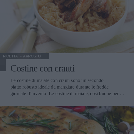
tutto pasto, si adatta ad antipasti e ai primi, a piatti leggeri
moderatamente grassi. Ottimo con i salumi, le minestre
asciutte e in brodo, la polenta, le torte di verdura, arrosti di
carne bianca, l’anatra e il pollame pregiato, le fritture, le
frittate e altri piatti di mezzo tipici del Piemonte. La giusta
temperatura di degustazione può variare tra i 15° e i 18°.
RICETTA
ARROSTO
Costine con crauti
Le costine di maiale con crauti sono un secondo
piatto robusto ideale da mangiare durante le fredde
giornate d’inverno. Le costine di maiale, così buone per le
allegre grigliate estive, con questa ricetta diventano un
tipico piatto invernale. Con 540 calorie per porzione. La
preparazione delle costine è un po’ lunga ma nulla vieta di
raddoppiare le dosi e farne un’occasione di piacevole
incontro con gli amici. Il vino Rosso Conero Riserva Docg
Si abbina perfettamente a primi piatti conditi con sughi di