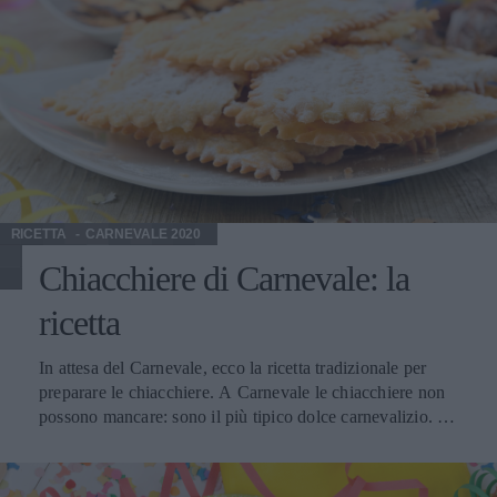
verdure, risotto alle rane oppure la zuppa canavesana, a
base di cavolfiore, cavolo cappuccio e brodo di
carne. Ottimo anche con i fritti di carne e piatti di pesce
(pesce di lago o di mare poco grassi) come il carpaccio di
trota e la tartare di coregone. Si consiglia di servire alla
temperatura di 8-10 °C circa in un calice da vino bianco di
media ampiezza.
RICETTA
CARNEVALE 2020
Chiacchiere di Carnevale: la
ricetta
In attesa del Carnevale, ecco la ricetta tradizionale per
preparare le chiacchiere. A Carnevale le chiacchiere non
possono mancare: sono il più tipico dolce carnevalizio. Ma
attenzione: la leggerezza e la riuscita dipendono molto dal
tipo di grasso che utilizzate per friggere. Consigliabile lo
strutto speciale per friggere o, in alternativa, l’olio