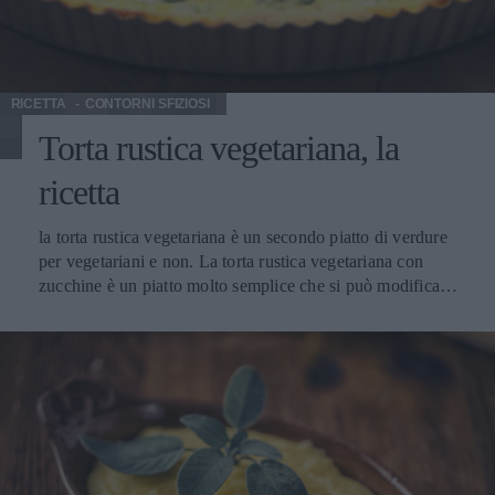
RICETTA
CONTORNI SFIZIOSI
Torta rustica vegetariana, la
ricetta
la torta rustica vegetariana è un secondo piatto di verdure
per vegetariani e non. La torta rustica vegetariana con
zucchine è un piatto molto semplice che si può modificare
a seconda della verdura di stagione. Nella ricetta sono
impegate le zucchine, che si trovano anche in pieno
inverno, ma possono essere sostituite con zucca, funghi,
melanzane, carciofi e così via. Utilizziamone le pregiate
qualità di gusto e la versatilità per preparare tanti gustosi
primi e secondi piatti e squisiti contorni. Un tortino molto
semplice che piace anche a chi non ama le verdure. Il vino
Albana di Romagna Docg L'Albana di Romagna Doc