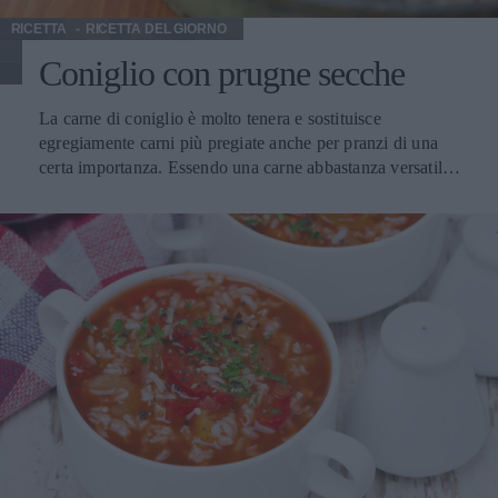
RICETTA
RICETTA DEL GIORNO
Coniglio con prugne secche
La carne di coniglio è molto tenera e sostituisce
egregiamente carni più pregiate anche per pranzi di una
certa importanza. Essendo una carne abbastanza versatile,
basta indovinare gli ingredienti giusti per farne un piatto
prelibato da gran chef. La ricetta di oggi è molto semplice:
prugne secche, cipolle, vino rosso e alcuni aromi avrete un
secondo piatto gustoso che non sfigurerà se avrete a tavola
i vostri amici. E se temete per la vostra linea, con sole 420
calorie per porzione Non dimenticate, comunque,
all’occorrenza, altre ricette con il coniglio, altrettanto
buone. Il coniglio alla paesana, ad esempio, o un gustoso
piatto unico, tipicamente invernale, con il coniglio alle
verdure con riso al burro. Il vino Grignolino d’Asti Doc
Vino da tutto pasto, si adatta ad antipasti e ai primi, a piatti
leggeri moderatamente grassi. Ottimo con i salumi, le
minestre asciutte e in brodo, le torte di verdura, arrosti di