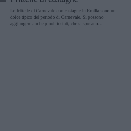
Le frittelle di Carnevale con castagne in Emilia sono un
dolce tipico del periodo di Carnevale. Si possono
aggiungere anche pinoli tostati, che si sposano
perfettamente con il sapore delle castagne. Le frittelle di
Carnevale con castagne si ottengono con pochi ingredienti:
farina di castagne, zucchero semolato, uva sultanina,
liquore Grand Marnier con l’aggiunta di un 1 pizzico di
sale e lievito in polvere per dolci. Il sapore del Grand
Marnier conferisce alle frittelle di Carnevale con castagne
quel quid aromatico che ne fa un dolce speciale per il
periodo di carnevale. Il vino Moscato d’Asti Docg È
l’abbinamento ideale con una vasta varietà di dolci e
perfino con tomini stagionati della Langa. È ideale anche
per realizzare creme e torte farcite, pasticcini e panettoni,
ma anche per dare un tocco in più a macedonie di frutta,
gelati, semifreddi e cocktail. È un Moscato per ogni
occasione e in tutte le stagioni. Temperatura di servizio Va
servito freddissimo, a 6 °C-8 °C, inclinando leggermente la
bottiglia in avanti al momento di stapparla.