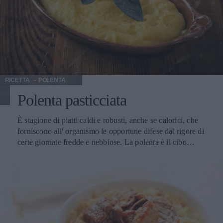
Secco, servito ad una temperatura fra i 10 ° ei 12 ° C, si
sposa ottimamente con piatti di pesce, specialmente zuppe
e crostacei, carni bianche, fegato d'oca, pollo in gelatina e
minestre in brodo, misti antipasti, minestre asciutte, risotti,
piatti di uova e formaggi, fritto alla marinara, piatti di
verdure.
RICETTA
POLENTA
Polenta pasticciata
È stagione di piatti caldi e robusti, anche se calorici, che
forniscono all' organismo le opportune difese dal rigore di
certe giornate fredde e nebbiose. La polenta è il cibo
ideale, prestandosi anche a formare piatti unici, caldi ma
anche saporiti in combinazione con ingredienti adeguati.
Non per niente la polenta era il piatto forte degli antichi
contadini dopo una dura giornata di lavoro. Con carni
varie, con verdure e formaggi, la polenta è un piatto
conviviale. Oggi la ricetta per una polenta che soddisfa il
gusto e l’appetito. Il vino Il Grignolino d’Asti Doc Vino da