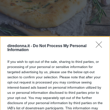
carne come il timballo di maccheroni al ragù; pietanze a
base di carni rosse come arrosti, brasati e stufati; carni di
selvaggina e formaggi stagionati, costine di maiale
grigliate. È un vino molto fine per piatti di mezzo a base di
carni bianche e ottimo con le specialità in "potacchio"
della cucina marchigiana. In genere, il Rosso Conero si
accosta ottimamente a piatti di carne ricchi di grassi come
vitello, maiale, cinghiale. Si consiglia di degustarlo a una
diredonna.it -
Do Not Process My Personal
temperatura di 18°-20°C.
Information
RICETTA
RICETTA DEL GIORNO
Focaccia al rosmarino
If you wish to opt-out of the sale, sharing to third parties, or
processing of your personal or sensitive information for
targeted advertising by us, please use the below opt-out
Una ricetta per una stuzzicante focaccia al rosmarino che
section to confirm your selection. Please note that after your
potrete utilizzare per le cene in compagnia, magari davanti
opt-out request is processed you may continue seeing
al camino. La focaccia, come le pizze, sta ad indicare
interest-based ads based on personal information utilized by
armonia, festa insieme, con familiari o amici. La focaccia
us or personal information disclosed to third parties prior to
fa sempre atmosfera. E poi non è molto calorica: la
your opt-out. You may separately opt-out of the further
focaccia ha solo 480 calorie per porzione. Costa,
disclosure of your personal information by third parties on the
ovviamente, un po’ di fatica, ma il risultato ricompensa.
IAB’s list of downstream participants. This information may