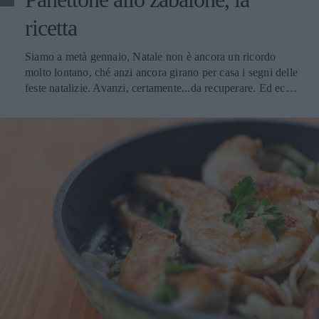
ricetta
Siamo a metà gennaio, Natale non è ancora un ricordo
molto lontano, ché anzi ancora girano per casa i segni delle
feste natalizie. Avanzi, certamente...da recuperare. Ed ecco
lì un panettone che aspetta di essere vestito a festa per farvi
dono di un sapore diverso, di un dessert insolito negli altri
periodi dell’anno. Una ricetta per presentare il panettone in
bella veste per il pranzo della domenica e anche, perché
no?, per rivivere con gli amici l’atmosfera del Natale
appena trascorso: il panettone allo zabaione. Per chi ha
problemi di linea o di glicemia una nota. Questo dessert ha
1400 calorie per porzione. Ma per gustare il panettone allo
zabaione basta regolarsi con le portate precedenti e far
entrare una modesta fetta di dolce nel computo delle
calorie previste. Senza abbinamento di vino, peraltro non
consigliabile per questo panettone allo zabaione.