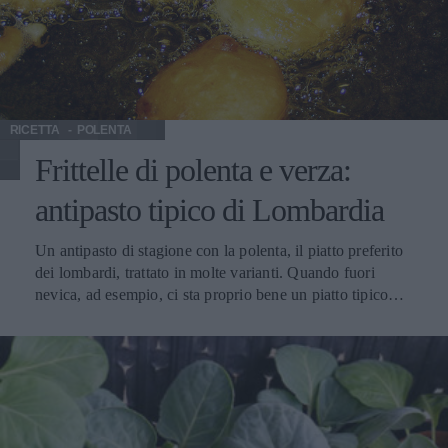
particolarmente invecchiata, può richiedere di essere
travasata in una caraffa per decantare: in tal caso si può
servire a tavola in caraffa, oppure, dopo aver avvinato la
bottiglia svuotata dei depositi, ricolmarla con il vino e
portarla in tavola.
RICETTA
POLENTA
Frittelle di polenta e verza:
antipasto tipico di Lombardia
Un antipasto di stagione con la polenta, il piatto preferito
dei lombardi, trattato in molte varianti. Quando fuori
nevica, ad esempio, ci sta proprio bene un piatto tipico
della Boemia con polenta e carré di maiale. E se la polenta
avanza, ecco che casca a puntino la polenta falcadina, una
ricetta contadina per utilizzare la polenta del giorno prima
e tutti gli avanzi di formaggio che si hanno in casa. Oggi
con la polenta facciamo delle gustosissime frittelle con una
ricetta lombarda facile facile: alla polenta aggiungiamo la