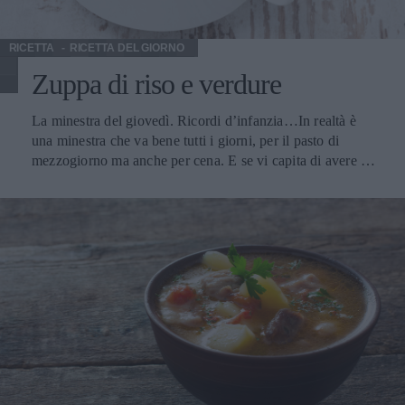
carne bianca, l’anatra , il coniglio, il pollame pregiato, le
fritture, le frittate. Si serve giovane a temperatura
RICETTA
RICETTA DEL GIORNO
ambiente. Temperatura di servizio tra i 15° e i 18°.
Zuppa di riso e verdure
La minestra del giovedì. Ricordi d’infanzia…In realtà è
una minestra che va bene tutti i giorni, per il pasto di
mezzogiorno ma anche per cena. E se vi capita di avere un
buon vino, anche in compagnia… Come ho avuto modo di
dire, una minestra calda fa sempre bene nella stagione
fredda. La ricetta di oggi è abbastanza semplice e veloce,
ha solo 309 calorie per porzione, ma consultate nel nostro
dizionario altre ricette che potrebbero piacervi. Una
minestra di riso con erbaggi alla genovese, ad esempio, il
famoso Preboggion, una ricetta tipica di Liguria. Oppure la
gustosa zuppa del diavolo, un’idea d’autunno che va bene
anche d’inverno. Il vino Erbaluce di Caluso Docg I suoi
profumi vengono valorizzati se abbinati con piatti dal
gusto delicato, come frittate a base di verdure, risotto alle
rane oppure la zuppa canavesana, a base di cavolo