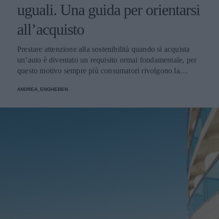
uguali. Una guida per orientarsi
all’acquisto
Prestare attenzione alla sostenibilità quando si acquista
un’auto è diventato un requisito ormai fondamentale, per
questo motivo sempre più consumatori rivolgono la
propria attenzione alle auto ibride, ma come orientarsi
ANDREA_ENGHEBEN
all’interno dell’offerta? Ecco una breve guida per scegliere
l’auto ibrida giusta per voi.