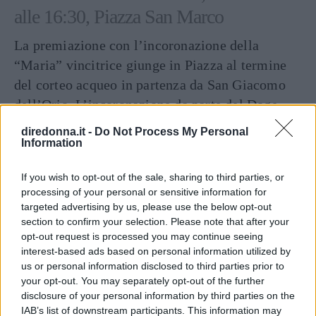
alle 16:30, Piazza San Marco
La premiazione con l’incoronazione della
“Maria” vincitrice giunge in Piazza al termine
del corteo acqueo in partenza da San Giacomo
dell’Orio. L’incoronazione da parte del Doge
premia la damigella più dolce e aggraziata.
diredonna.it -
Do Not Process My Personal
Information
Martedì 25 febbraio: “Svolo del Leon”,
If you wish to opt-out of the sale, sharing to third parties, or
dalle 17:00 alle 18:00, Piazza San
processing of your personal or sensitive information for
Marco
targeted advertising by us, please use the below opt-out
section to confirm your selection. Please note that after your
Un tributo al Leone alato di San Marco, che
opt-out request is processed you may continue seeing
interest-based ads based on personal information utilized by
salirà sul Campanile dipinto su di un grande telo
us or personal information disclosed to third parties prior to
scenografico per volare sopra il pubblico in
your opt-out. You may separately opt-out of the further
piazza. Ad accoglierlo sul palco di Piazza San
disclosure of your personal information by third parties on the
IAB’s list of downstream participants. This information may
Marco le dodici Marie. Un rituale di grande