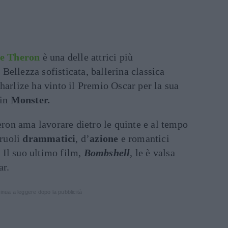
ze Theron
è una delle attrici più
ellezza sofisticata, ballerina classica
harlize ha vinto il Premio Oscar per la sua
 in
Monster.
heron ama lavorare dietro le quinte e al tempo
 ruoli
drammatici
, d’
azione
e romantici
. Il suo ultimo film,
Bombshell
, le è valsa
ar.
inua a leggere dopo la pubblicità