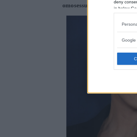
deny consent
omosessuali
.
in below Go
Persona
Google 