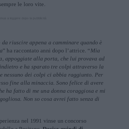
sempre le loro vite.
inua a leggere dopo la pubblicità
o da riuscire appena a camminare quando è
la
” ha raccontato anni dopo l’attrice. “
Mia
, appoggiate alla porta, che lui provava ad
indietro e ha sparato tre colpi attraverso la
e nessuno dei colpi ci abbia raggiunto. Per
so fine alla minaccia. Sono felice di avere
he ha fatto di me una donna coraggiosa e mi
gogliosa. Non so cosa avrei fatto senza di
sperienza nel 1991 vinse un concorso
odelle a Positano.
Decise quindi di