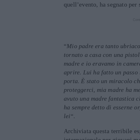
quell’evento, ha segnato per 
Cont
“
Mio padre era tanto ubriac
tornato a casa con una pisto
madre e io eravamo in camera
aprire. Lui ha fatto un passo 
porta. È stato un miracolo ch
proteggerci, mia madre ha mes
avuto una madre fantastica c
ha sempre detto di esserne or
lei
“.
Archiviata questa terribile e
internazionale per giovani m