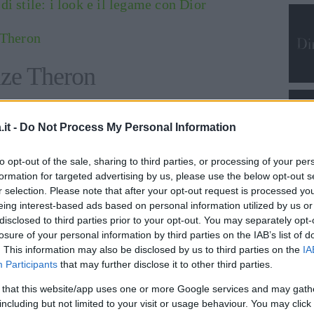
di stile: i look e il legame con Dior
 Theron
lize Theron
anni
il 7 agosto e, dopo un premio Oscar e
it -
Do Not Process My Personal Information
i definisce finalmente
felice
. Non solo per la
 per la sua vita privata. È mamma single a
to opt-out of the sale, sharing to third parties, or processing of your per
llo del mondo come lo definisce lei stessa, e
formation for targeted advertising by us, please use the below opt-out s
r selection. Please note that after your opt-out request is processed y
ssità di alcun compagno.
eing interest-based ads based on personal information utilized by us or
disclosed to third parties prior to your opt-out. You may separately opt-
inua a leggere dopo la pubblicità
losure of your personal information by third parties on the IAB’s list of
. This information may also be disclosed by us to third parties on the
IA
Participants
that may further disclose it to other third parties.
o la battaglia sulla
parità di genere
nel
 that this website/app uses one or more Google services and may gath
including but not limited to your visit or usage behaviour. You may click 
bandono degli
animali
e i
matrimoni