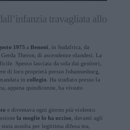
all’infanzia travagliata allo
gosto 1975
a
Benoni
, in Sudafrica, da
 e Gerda Theron, di ascendenze olandesi. La
ficile. Spesso lasciata da sola dai genitori,
re di loro proprietà presso Johannesburg,
a mandata in
collegio
. Ha studiato presso la
ma, appena quindicenne, ha vissuto
ato
e diventava ogni giorno più violento.
essione
la moglie lo ha ucciso
, davanti agli
 stata assolta per legittima difesa ma,