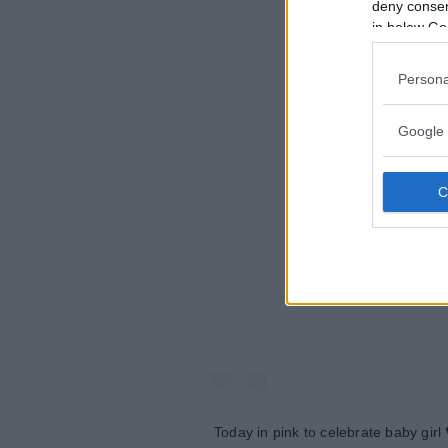
deny consent
in below Go
Persona
Google 
Visualiz
Today in pink to celebrate baby girl 