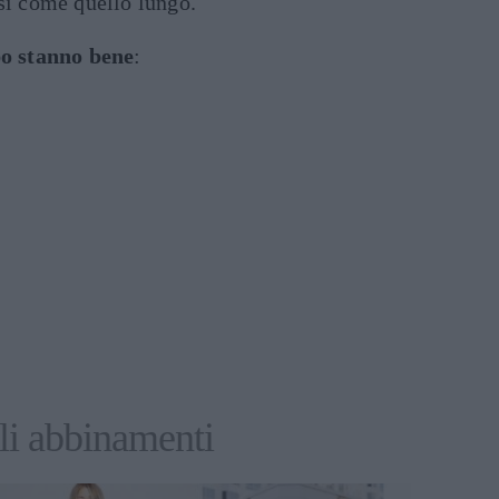
sì come quello lungo.
po stanno bene
:
li abbinamenti