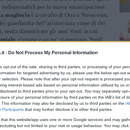
i indispensabili per la nuova emancipazione.
a maglieria
è a cavallo di Otto e Novecento.
 dei guardaroba dell’aristocrazia come di chi
, senza dimenticare gli anni Venti in cui
legiale
, giovane e un po’ scapestrato. Negli
o ha guidato il revival degli abiti di fattura
it -
Do Not Process My Personal Information
partout per gli
outfit da ufficio
come per
ui si aggiungono le
versioni preziose ed
to opt-out of the sale, sharing to third parties, or processing of your per
formation for targeted advertising by us, please use the below opt-out s
r selection. Please note that after your opt-out request is processed y
eing interest-based ads based on personal information utilized by us or
disclosed to third parties prior to your opt-out. You may separately opt-
losure of your personal information by third parties on the IAB’s list of
. This information may also be disclosed by us to third parties on the
IA
Participants
that may further disclose it to other third parties.
 that this website/app uses one or more Google services and may gath
including but not limited to your visit or usage behaviour. You may click 