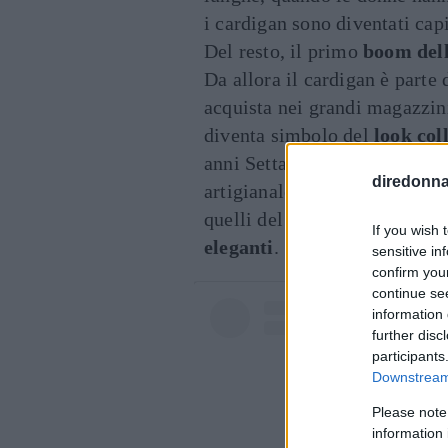
i cardigan sono diventati cap
Del resto, il primo
boom dell
Da allora il cardigan è parte
acquista nei grandi magazzini
diventa simbolo del
look col
anni Settanta del secolo scors
diredonna.
artigianale, e oggi è un passe
quelli del
tempo libero
, a c
If you wish 
eleganti
.
sensitive in
confirm you
continue se
information 
further disc
participants
Downstream 
Please note
information 