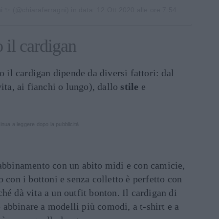
ni ✨
(@chiaraferragni) in data:
12 Ott 2020 alle ore 7:54 PDT
 il cardigan
o il cardigan dipende da diversi fattori: dal
ita, ai fianchi o lungo), dallo
stile
e
inua a leggere dopo la pubblicità
abbinamento con un abito midi e con camicie,
 con i bottoni e senza colletto è perfetto con
hé dà vita a un outfit bonton. Il cardigan di
 abbinare a modelli più comodi, a t-shirt e a