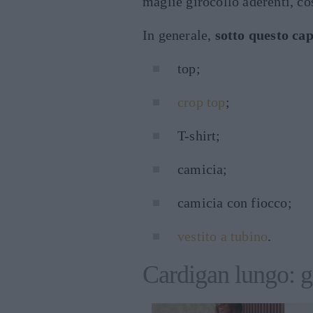
maglie girocollo aderenti, co
In generale,
sotto questo ca
top;
crop top
;
T-shirt;
camicia;
camicia con fiocco;
vestito a tubino
.
Cardigan lungo: g