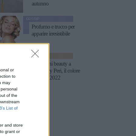
autunno
GOSSIP
Profumo e trucco per
apparire irresistibile
MODA
Ispirazioni beauty a
sonal or
tema Very Peri, il colore
ection to
Pantone 2022
ou may
 personal
out of the
 downstream
B’s List of
er and store
to grant or