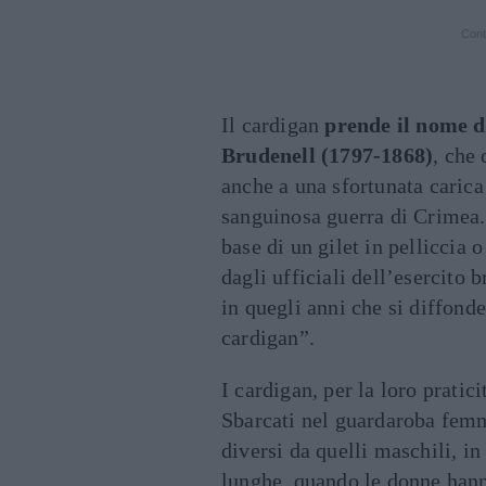
Cont
Il cardigan
prende il nome d
Brudenell (1797-1868)
, che
anche a una sfortunata carica
sanguinosa guerra di Crimea. 
base di un gilet in pelliccia 
dagli ufficiali dell’esercito b
in quegli anni che si diffon
cardigan”.
I cardigan, per la loro pratici
Sbarcati nel guardaroba femm
diversi da quelli maschili, i
lunghe, quando le donne hanno