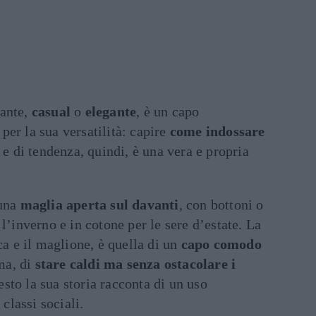
sante,
casual
o
elegante
, è un capo
er la sua versatilità: capire
come indossare
 e di tendenza, quindi, è una vera e propria
 una
maglia aperta sul davanti
, con bottoni o
l’inverno e in cotone per le sere d’estate. La
ca e il maglione, è quella di un
capo comodo
ma, di
stare caldi ma senza ostacolare i
esto la sua storia racconta di un uso
 classi sociali.