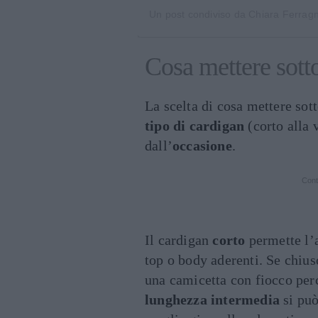
Un post condiviso da
Chiara Ferrag
Cosa mettere sotto
La scelta di cosa mettere sott
tipo di cardigan
(corto alla v
dall’
occasione
.
Cont
Il cardigan
corto
permette l’
top o body aderenti. Se chiuso
una camicetta con fiocco perc
lunghezza intermedia
si può