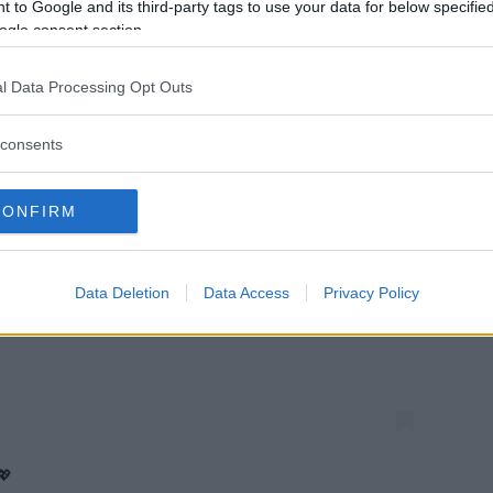
 to Google and its third-party tags to use your data for below specifi
ogle consent section.
l Data Processing Opt Outs
consents
CONFIRM
za questo post su Instagram
Data Deletion
Data Access
Privacy Policy
💖