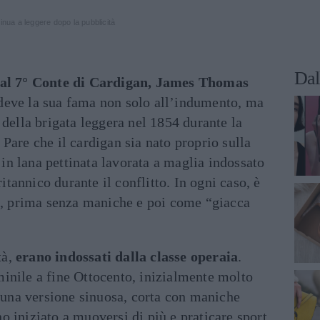
inua a leggere dopo la pubblicità
Dal
al 7° Conte di Cardigan, James Thomas
 deve la sua fama non solo all’indumento, ma
 della brigata leggera nel 1854 durante la
Pare che il cardigan sia nato proprio sulla
o in lana pettinata lavorata a maglia indossato
ritannico durante il conflitto. In ogni caso, è
de, prima senza maniche e poi come “giacca
tà,
erano indossati dalla classe operaia
.
inile a fine Ottocento, inizialmente molto
n una versione sinuosa, corta con maniche
 iniziato a muoversi di più e praticare sport