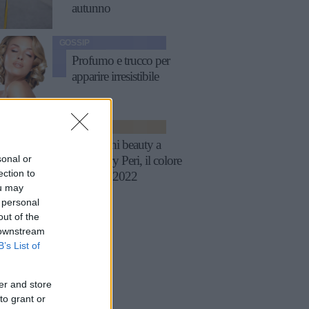
autunno
GOSSIP
Profumo e trucco per
apparire irresistibile
MODA
Ispirazioni beauty a
sonal or
tema Very Peri, il colore
ection to
Pantone 2022
ou may
 personal
out of the
 downstream
B’s List of
er and store
to grant or