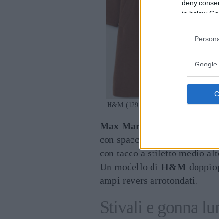
deny consent
in below Go
Persona
Google 
H&M (129 euro) Max Mar
Max Mara
propone una
gonn
con spacco centrale sul retro
con tacco a stiletto medio al
Un modello di
H&M
doppiop
ampi revers arrotondati.
Stivali e gonna lu