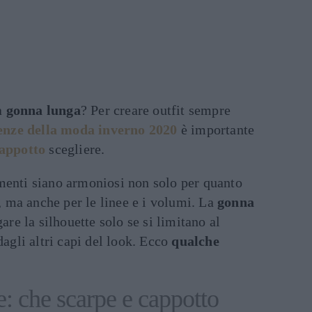
a
gonna lunga
? Per creare outfit sempre
enze della moda inverno 2020
è importante
appotto
scegliere.
menti siano armoniosi non solo per quanto
e, ma anche per le linee e i volumi. La
gonna
gare la silhouette solo se si limitano al
dagli altri capi del look. Ecco
qualche
: che scarpe e cappotto