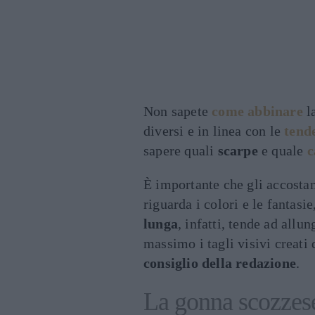
Non sapete
come abbinare
l
diversi e in linea con le
tend
sapere quali
scarpe
e quale
c
È importante che gli accosta
riguarda i colori e le fantasi
lunga
, infatti, tende ad allun
massimo i tagli visivi creati 
consiglio della redazione
.
La gonna scozzese