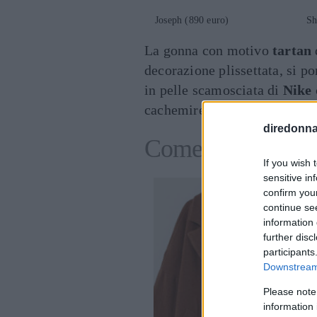
Joseph (890 euro) Shri
La gonna con motivo
tartan
decorazione plissettata, si p
in pelle scamosciata di
Nike
cachemire di
Joseph
con scol
diredonna.
Come abbinare la 
If you wish 
sensitive in
confirm you
continue se
information 
further disc
participants
Downstream 
Please note
information 