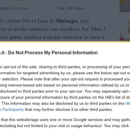
mps (525 euro) Nike (100 euro)
di colore blu in lana di
Shrimps
, con
orta in modo inatteso con sneakers Air Max 1
con punta tonda e poncho oversize in lana e
latura posteriore a V e lunghezza media.
it -
Do Not Process My Personal Information
gonna a matita lunga
to opt-out of the sale, sharing to third parties, or processing of your per
formation for targeted advertising by us, please use the below opt-out s
r selection. Please note that after your opt-out request is processed y
eing interest-based ads based on personal information utilized by us or
disclosed to third parties prior to your opt-out. You may separately opt-
losure of your personal information by third parties on the IAB’s list of
. This information may also be disclosed by us to third parties on the
IA
Participants
that may further disclose it to other third parties.
 that this website/app uses one or more Google services and may gath
including but not limited to your visit or usage behaviour. You may click 