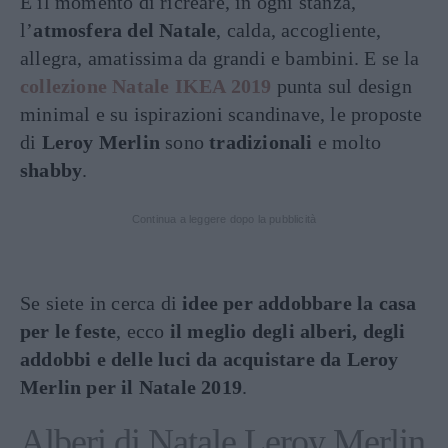
È il momento di ricreare, in ogni stanza,
l’
atmosfera del Natale
, calda, accogliente,
allegra, amatissima da grandi e bambini. E se la
collezione Natale IKEA 2019
punta sul design
minimal e su ispirazioni scandinave, le proposte
di
Leroy Merlin
sono
tradizionali
e molto
shabby
.
Continua a leggere dopo la pubblicità
Se siete in cerca di
idee per addobbare la casa
per le feste
, ecco
il meglio degli alberi, degli
addobbi e delle luci da acquistare da Leroy
Merlin per il Natale 2019
.
Alberi di Natale Leroy Merlin