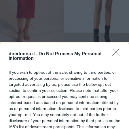
diredonna.it -
Do Not Process My Personal
MODA
Information
Le tonalità di colore Pantone da
If you wish to opt-out of the sale, sharing to third parties, or
indossare a Natale
processing of your personal or sensitive information for
targeted advertising by us, please use the below opt-out
Rosso, verde, bianco e blu, le tonalità di moda che
section to confirm your selection. Please note that after your
indosseremo durante le festività natalizie secondo l'Istituto
opt-out request is processed you may continue seeing
Pantone
interest-based ads based on personal information utilized by
us or personal information disclosed to third parties prior to
MARTA FRANCESCA PULVIRENTI
your opt-out. You may separately opt-out of the further
disclosure of your personal information by third parties on the
IAB’s list of downstream participants. This information may