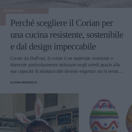
ARREDARE
Perché scegliere il Corian per
una cucina resistente, sostenibile
e dal design impeccabile
Creato da DuPont, il corian è un materiale resistente e
durevole particolarmente utilizzato negli arredi grazie alla
sua capacità di adattarsi alle diverse esigenze sia in termini
di colori che di forma. Facile da pulire e durevole: ecco
ELIANA MAGNOLO
perché è adatto alla cucina di casa!