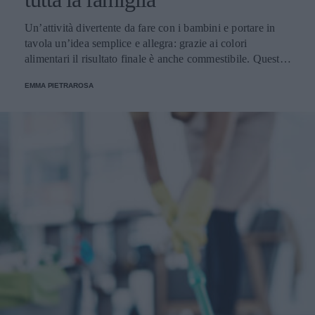
Un’attività divertente da fare con i bambini e portare in
tavola un’idea semplice e allegra: grazie ai colori
alimentari il risultato finale è anche commestibile. Questa è
una tradizione che ha radici molto lontane ma che ancora
EMMA PIETRAROSA
oggi è molto sentita.