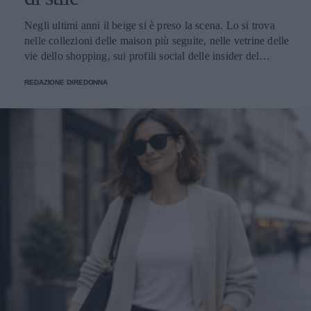
Negli ultimi anni il beige si è preso la scena. Lo si trova nelle collezioni delle maison più seguite, nelle vetrine delle vie dello shopping, sui profili social delle insider del settore e nei guardaroba delle donne che alla moda dedicano attenzione. È diventato il colore che racconta il momento, quello che torna ogni stagione con declinazioni sempre nuove e che oggi vive un'esposizione mediatica raramente vista in passato. Le ragioni di questa centralità si intrecciano. Il beige risponde perfettamente al gusto contemporaneo per l'eleganza misurata, fatta di toni desaturati e capi pensati per durare. Si adatta splendidamente nei contesti più diversi: in ufficio, a una cena, in un weekend fuori porta, mantenendo sempre lo stesso registro raffinato. E lavora benissimo davanti all'obiettivo, sotto qualunque tipo di luce, su qualunque tipo di sfondo urbano o naturale. Il risultato è che oggi parlare di moda femminile senza nominare il beige è praticamente impossibile. Cappotti, giacche, trench, pantaloni, maglie, accessori: la palette neutra ha colonizzato ogni categoria del guardaroba, con una versatilità che continua a sorprendere addette ai lavori e appassionate. Le mille sfumature di una tonalità solo apparentemente uniforme Dietro al beige si nasconde una gamma cromatica vastissima, fatta di sfumature che cambiano carattere a seconda di quanto pendono verso il caldo o verso il freddo, di quanto sono sature o desaturate, di quanto si avvicinano al bianco o si spingono verso il marrone. Quelle più calde - cammello, biscotto, tabacco, miele - evocano immediatamente comfort e ricchezza. Hanno una nota dorata che richiama i tessuti pregiati come il cashmere e la lana d'agnello, e nelle collezioni invernali fanno la parte del leone. Le si vede su cappotti dal taglio classico, su giacche dalla linea morbida, su maglie oversize pensate per i mesi freddi. Le sfumature fredde - greige, nude rosato, beige cinereo, taupe - raccontano un'altra storia. Sono più contemporanee e sono perfette su tagli netti e silhouette moderne. Hanno conquistato spazio nel gusto urbano delle grandi capitali della moda, da Copenaghen a Tokyo, dove vengono interpretate in chiave minimalista con linee rigorose e proporzioni studiate. Tra questi due poli si muovono i beige neutri, i veri jolly del guardaroba che si abbinano a tutto: ai grigi, ai blu, ai bianchi, ai colori accesi che vogliano un punto di calma. Sono le tonalità che ogni stylist tiene a portata di mano per bilanciare un look senza forzature. A ognuna la sua sfumatura Una delle ragioni del successo del beige è semplice: con la sfumatura giusta, sta bene davvero a tutte. La famiglia cromatica è così ampia che ogni tipo di carnagione trova la sua declinazione ideale - basta scegliere il sottotono adatto al colore della pelle, degli occhi e dei capelli. Le donne con pelle chiara e sottotono freddo trovano la loro dimensione nei greige, nei nude rosati e nei beige cinerei, che dialogano in modo naturale con incarnati tenui. Le pelli ambrate, olivastre o dorate si illuminano con i cammello, i biscotto e i tabacco, che esaltano il calore della carnagione. Le pelli medie con sottotono neutro hanno la fortuna di poter giocare con quasi tutte le sfumature della palette, dalle più chiare alle più sature. Un altro punto di forza è il rapporto con la luce. Sotto il sole estivo il beige si accende e diventa solare, sotto i cieli grigi invernali mantiene calore e presenza, alla luce artificiale degli ambienti chiusi resta sempre raffinato senza appiattirsi. Pochi colori conservano il proprio carattere in ogni condizione di illuminazione, e questa qualità rende il beige un alleato prezioso per le giornate fatte di molti cambi di scena. A questo si aggiunge la sua flessibilità: il beige si adatta a ogni ambiente, dal più formale al più rilassato. Sta bene in ufficio, in una riunione importante, a una cerimonia, a una cena tra amiche, a una passeggiata del sabato pomeriggio. Pochi colori coprono una gamma così ampia di occasioni mantenendo intatta la propria eleganza. Total beige: come indossarlo senza appiattirlo Tra le tendenze più forti degli ultimi anni c'è il total beige look, che consiste nel vestirsi interamente in sfumature della stessa famiglia cromatica, dal capospalla alle scarpe. Una formula che richiede attenzione per riuscire bene, ma che ben dosata regala risultati di grande raffinatezza. Il segreto sta nel giocare con sottotoni vicini ma diversi. Un pantalone color sabbia abbinato a una camicia écru e a un capospalla cammello dà molto più carattere di un look fatto di un'unica identica tonalità ripetuta dalla testa ai piedi. Le piccole variazioni cromatiche danno profondità all'insieme e impediscono l'effetto monotono. Determinante è anche il mix di materiali. Quando il colore è uniforme, sono le texture a fare la differenza: una camicia di seta sotto una giacca di lana, un pantalone di lino con un capospalla in cashmere, accessori in pelle che dialogano con maglie morbide. Il gioco delle superfici tattili è ciò che trasforma un total look beige da banale a sofisticato. Attenzione alla la regola del dettaglio che spezza. Una cintura in cuoio scuro, una collana dorata, un foulard con un accento più caldo o più freddo: piccoli scostamenti che danno ritmo al look e gli regalano carattere senza intaccare la coerenza cromatica. Un accessorio scelto bene fa la differenza tra un outfit elegante e un outfit memorabile. Dal lino estivo al cashmere invernale: una palette per tutto l'anno Una delle qualità più apprezzate del beige è la capacità di accompagnare il guardaroba lungo tutte le stagioni. In estate vive nei lini grezzi, nei cotoni leggeri e nelle sete fresche; in primavera e autunno passa ai twill, ai jersey strutturati e ai velluti; in inverno diventa protagonista delle materie nobili come cashmere, lana vergine, alpaca e mohair. Questa continuità ha cambiato il modo in cui molte donne pensano agli acquisti. Anziché ripartire da capo a ogni cambio di stagione, si ragiona per filoni cromatici che durano nel tempo: capi che dialogano tra loro mese dopo mese, accessori che stanno bene su outfit diversi, una palette che permette di mescolare gli investimenti fatti in momenti differenti dell'anno senza rotture stilistiche. I capispalla sono il terreno dove questa logica dà i risultati migliori. Un cappotto beige si adatta alle occasioni più diverse con una facilità che pochi altri capi possiedono: si presta a tagli classici e contemporanei, dialoga con qualunque palette del guardaroba sottostante, risalta l'eleganza di un completo formale come la vivacità di un look casual. La conferma di questa versatilità si può rintracciare guardando alle proposte di realtà consolidate come Cinzia Rocca, che hanno fatto della sartorialità italiana applicata al capospalla la propria firma: ogni cappotto beige da donna dell’azienda è pensato per durare nel tempo, grazie a tagli che restano attuali stagione dopo stagione e a lavorazioni che portano avanti la tradizione artigianale del Made in Italy. Il beige in passerella: una palette che valorizza il taglio Chi segue le sfilate sa che il beige ricorre con costanza in ogni stagione, dalle collezioni primavera-estate a quelle autunno-inverno. Non è una scelta casuale: la palette neutra valorizza il taglio del capo, mette in luce la qualità della lavorazione, fa emergere la pulizia delle linee senza che il colore rubi la scena. Quando un capo sfila in cammello chiaro o in sabbia, l'occhio coglie subito la forma: il volume delle spalle, la cadenza dei dettagli sartoriali, la cintura che disegna la vita, la lunghezza che dialoga con la figura. Il beige risulta una lente che porta in primo piano tutto il lavoro tecnico, e per questo i designer che vogliono far parlare la propria competenza scelgono spesso la palette neutra come terreno di esposizione del proprio savoir-faire. Anche la resa fotografica gioca un ruolo importante. Sotto le luci intense delle sfilate i toni beige restituiscono al meglio la materia: si vede la mano del tessuto, si percepisce il peso della lana o la leggerezza del lino, si distingue il cashmere dalla pura vergine. Gli scatti che escono dalle passerelle raccontano così la realtà del capo con un'onestà rara, e ogni uscita diventa un'occasione di comunicazione tecnica oltre che estetica. Vale infine il discorso delle uscite in serie. La palette neutra permette di mandare in scena interi blocchi di collezione fondati sulla coerenza cromatica: a quel punto sono il taglio, il volume e i piccoli scarti di sfumatura a fare la differenza tra un look e l'altro. Un linguaggio di sfilata raffinato che premia l'occhio attento e che funziona ugualmente bene nelle collezioni leggere della bella stagione come in quelle stratificate dei mesi freddi. Il beige come dichiarazione: meno rumore, più identità Il successo del beige racconta qualcosa di più ampio sul modo in cui le donne hanno deciso di vestirsi oggi. Racconta il superamento dell'estetica dei colori accesi a ogni costo, l'affermazione di un gusto che riconosce nell'eleganza discreta una forma di stile più matura, l'emergere di una moda che lavora per coerenza anziché per impatto immediato. Scegliere il beige significa anche scegliere un rapporto diverso con il calendario delle tendenze. Vuol dire prediligere una palette stabile che resta attuale a distanza di anni, capace di accompagnare il guardaroba lungo cicli di rinnovo molto più ampi di quelli imposti dalle collezioni stagionali. È una scelta da donna che sa cosa le piace, e che premia chi la fa con un guardaroba più funzionale, fatto di capi che si sostengono a vicenda. C'è infine una dimensione personale che merita attenzione. Quando il colore lavora in secondo piano, ciò che resta in primo piano è chi indossa il capo: il viso, il portamento, l'energia che ognuna porta con sé. Il beige restituisce centralità alla donna e le lascia definire il significato di ciò che indossa. In un'epoca in cui spesso il guardaroba urla per farsi n
REDAZIONE DIREDONNA