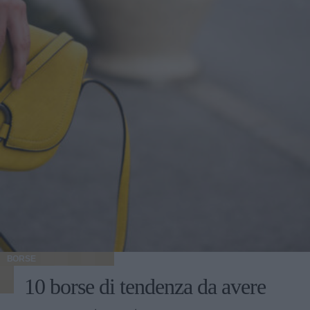
BORSE
10 borse di tendenza da avere