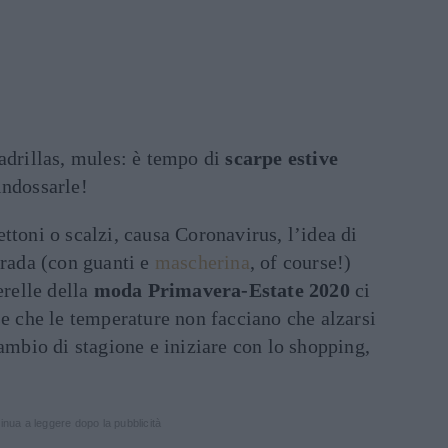
padrillas, mules: è tempo di
scarpe estive
indossarle!
ttoni o scalzi, causa Coronavirus, l’idea di
trada (con guanti e
mascherina
, of course!)
erelle della
moda Primavera-Estate 2020
ci
se che le temperature non facciano che alzarsi
cambio di stagione e iniziare con lo shopping,
inua a leggere dopo la pubblicità