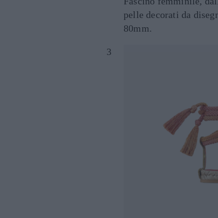
Fascino femminile, dall
pelle decorati da disegn
80mm.