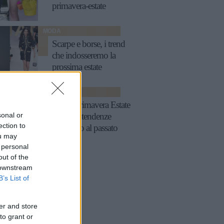
primavera-estate
MODA
Scarpe e borse, i trend
che indosseremo la
prossima estate
MODA
Moda Primavera Estate
sonal or
2022, le tendenze
ection to
guardano al passato
ou may
 personal
out of the
 downstream
B’s List of
er and store
to grant or