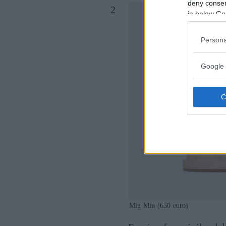
deny consent
in below Go
Persona
Google 
Miu Miu (650 euro)