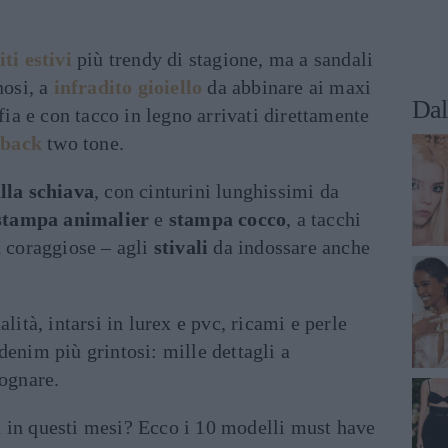
iti estivi
più trendy di stagione, ma a sandali
nosi, a
infradito gioiello
da abbinare ai maxi
Dal
afia e con tacco in legno arrivati direttamente
gback
two tone.
lla schiava
, con cinturini lunghissimi da
stampa animalier
e
stampa cocco
, a tacchi
ù coraggiose – agli
stivali
da indossare anche
alità, intarsi in lurex e pvc, ricami e perle
denim più grintosi: mille dettagli a
sognare.
 in questi mesi? Ecco i 10 modelli must have