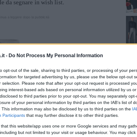
le da segnare in wish list.
inua a leggere dopo la pubblicità
it -
Do Not Process My Personal Information
to opt-out of the sale, sharing to third parties, or processing of your per
formation for targeted advertising by us, please use the below opt-out s
r selection. Please note that after your opt-out request is processed y
eing interest-based ads based on personal information utilized by us or
disclosed to third parties prior to your opt-out. You may separately opt-
losure of your personal information by third parties on the IAB’s list of
. This information may also be disclosed by us to third parties on the
IA
Participants
that may further disclose it to other third parties.
ne
two tone
in pelle scamosciata grigio
 that this website/app uses one or more Google services and may gath
grosgrain nera e tacco di 10mm.
including but not limited to your visit or usage behaviour. You may click 