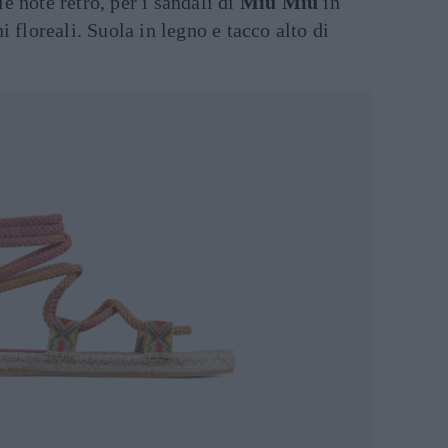
e note retrò, per i sandali di
Miu Miu
in
i floreali. Suola in legno e tacco alto di