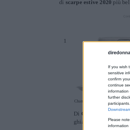
di
scarpe estive 2020
più bel
Cont
diredonna.
If you wish 
sensitive in
confirm you
continue se
information 
further disc
Chanel (870 euro)
participants
Downstream 
Di
Chanel
le Mary Ja
Please note
ghiaccio con punta in 
information 