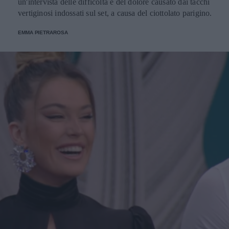
un'intervista delle difficoltà e del dolore causato dai tacchi
vertiginosi indossati sul set, a causa del ciottolato parigino.
EMMA PIETRAROSA