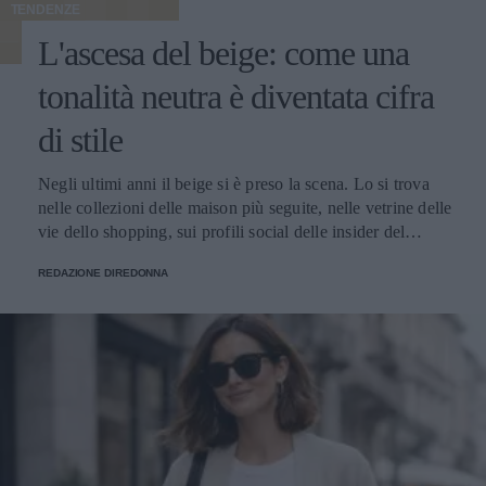
TENDENZE
L'ascesa del beige: come una
tonalità neutra è diventata cifra
di stile
Negli ultimi anni il beige si è preso la scena. Lo si trova nelle collezioni delle maison più seguite, nelle vetrine delle vie dello shopping, sui profili social delle insider del settore e nei guardaroba delle donne che alla moda dedicano attenzione. È diventato il colore che racconta il momento, quello che torna ogni stagione con declinazioni sempre nuove e che oggi vive un'esposizione mediatica raramente vista in passato. Le ragioni di questa centralità si intrecciano. Il beige risponde perfettamente al gusto contemporaneo per l'eleganza misurata, fatta di toni desaturati e capi pensati per durare. Si adatta splendidamente nei contesti più diversi: in ufficio, a una cena, in un weekend fuori porta, mantenendo sempre lo stesso registro raffinato. E lavora benissimo davanti all'obiettivo, sotto qualunque tipo di luce, su qualunque tipo di sfondo urbano o naturale. Il risultato è che oggi parlare di moda femminile senza nominare il beige è praticamente impossibile. Cappotti, giacche, trench, pantaloni, maglie, accessori: la palette neutra ha colonizzato ogni categoria del guardaroba, con una versatilità che continua a sorprendere addette ai lavori e appassionate. Le mille sfumature di una tonalità solo apparentemente uniforme Dietro al beige si nasconde una gamma cromatica vastissima, fatta di sfumature che cambiano carattere a seconda di quanto pendono verso il caldo o verso il freddo, di quanto sono sature o desaturate, di quanto si avvicinano al bianco o si spingono verso il marrone. Quelle più calde - cammello, biscotto, tabacco, miele - evocano immediatamente comfort e ricchezza. Hanno una nota dorata che richiama i tessuti pregiati come il cashmere e la lana d'agnello, e nelle collezioni invernali fanno la parte del leone. Le si vede su cappotti dal taglio classico, su giacche dalla linea morbida, su maglie oversize pensate per i mesi freddi. Le sfumature fredde - greige, nude rosato, beige cinereo, taupe - raccontano un'altra storia. Sono più contemporanee e sono perfette su tagli netti e silhouette moderne. Hanno conquistato spazio nel gusto urbano delle grandi capitali della moda, da Copenaghen a Tokyo, dove vengono interpretate in chiave minimalista con linee rigorose e proporzioni studiate. Tra questi due poli si muovono i beige neutri, i veri jolly del guardaroba che si abbinano a tutto: ai grigi, ai blu, ai bianchi, ai colori accesi che vogliano un punto di calma. Sono le tonalità che ogni stylist tiene a portata di mano per bilanciare un look senza forzature. A ognuna la sua sfumatura Una delle ragioni del successo del beige è semplice: con la sfumatura giusta, sta bene davvero a tutte. La famiglia cromatica è così ampia che ogni tipo di carnagione trova la sua declinazione ideale - basta scegliere il sottotono adatto al colore della pelle, degli occhi e dei capelli. Le donne con pelle chiara e sottotono freddo trovano la loro dimensione nei greige, nei nude rosati e nei beige cinerei, che dialogano in modo naturale con incarnati tenui. Le pelli ambrate, olivastre o dorate si illuminano con i cammello, i biscotto e i tabacco, che esaltano il calore della carnagione. Le pelli medie con sottotono neutro hanno la fortuna di poter giocare con quasi tutte le sfumature della palette, dalle più chiare alle più sature. Un altro punto di forza è il rapporto con la luce. Sotto il sole estivo il beige si accende e diventa solare, sotto i cieli grigi invernali mantiene calore e presenza, alla luce artificiale degli ambienti chiusi resta sempre raffinato senza appiattirsi. Pochi colori conservano il proprio carattere in ogni condizione di illuminazione, e questa qualità rende il beige un alleato prezioso per le giornate fatte di molti cambi di scena. A questo si aggiunge la sua flessibilità: il beige si adatta a ogni ambiente, dal più formale al più rilassato. Sta bene in ufficio, in una riunione importante, a una cerimonia, a una cena tra amiche, a una passeggiata del sabato pomeriggio. Pochi colori coprono una gamma così ampia di occasioni mantenendo intatta la propria eleganza. Total beige: come indossarlo senza appiattirlo Tra le tendenze più forti degli ultimi anni c'è il total beige look, che consiste nel vestirsi interamente in sfumature della stessa famiglia cromatica, dal capospalla alle scarpe. Una formula che richiede attenzione per riuscire bene, ma che ben dosata regala risultati di grande raffinatezza. Il segreto sta nel giocare con sottotoni vicini ma diversi. Un pantalone color sabbia abbinato a una camicia écru e a un capospalla cammello dà molto più carattere di un look fatto di un'unica identica tonalità ripetuta dalla testa ai piedi. Le piccole variazioni cromatiche danno profondità all'insieme e impediscono l'effetto monotono. Determinante è anche il mix di materiali. Quando il colore è uniforme, sono le texture a fare la differenza: una camicia di seta sotto una giacca di lana, un pantalone di lino con un capospalla in cashmere, accessori in pelle che dialogano con maglie morbide. Il gioco delle superfici tattili è ciò che trasforma un total look beige da banale a sofisticato. Attenzione alla la regola del dettaglio che spezza. Una cintura in cuoio scuro, una collana dorata, un foulard con un accento più caldo o più freddo: piccoli scostamenti che danno ritmo al look e gli regalano carattere senza intaccare la coerenza cromatica. Un accessorio scelto bene fa la differenza tra un outfit elegante e un outfit memorabile. Dal lino estivo al cashmere invernale: una palette per tutto l'anno Una delle qualità più apprezzate del beige è la capacità di accompagnare il guardaroba lungo tutte le stagioni. In estate vive nei lini grezzi, nei cotoni leggeri e nelle sete fresche; in primavera e autunno passa ai twill, ai jersey strutturati e ai velluti; in inverno diventa protagonista delle materie nobili come cashmere, lana vergine, alpaca e mohair. Questa continuità ha cambiato il modo in cui molte donne pensano agli acquisti. Anziché ripartire da capo a ogni cambio di stagione, si ragiona per filoni cromatici che durano nel tempo: capi che dialogano tra loro mese dopo mese, accessori che stanno bene su outfit diversi, una palette che permette di mescolare gli investimenti fatti in momenti differenti dell'anno senza rotture stilistiche. I capispalla sono il terreno dove questa logica dà i risultati migliori. Un cappotto beige si adatta alle occasioni più diverse con una facilità che pochi altri capi possiedono: si presta a tagli classici e contemporanei, dialoga con qualunque palette del guardaroba sottostante, risalta l'eleganza di un completo formale come la vivacità di un look casual. La conferma di questa versatilità si può rintracciare guardando alle proposte di realtà consolidate come Cinzia Rocca, che hanno fatto della sartorialità italiana applicata al capospalla la propria firma: ogni cappotto beige da donna dell’azienda è pensato per durare nel tempo, grazie a tagli che restano attuali stagione dopo stagione e a lavorazioni che portano avanti la tradizione artigianale del Made in Italy. Il beige in passerella: una palette che valorizza il taglio Chi segue le sfilate sa che il beige ricorre con costanza in ogni stagione, dalle collezioni primavera-estate a quelle autunno-inverno. Non è una scelta casuale: la palette neutra valorizza il taglio del capo, mette in luce la qualità della lavorazione, fa emergere la pulizia delle linee senza che il colore rubi la scena. Quando un capo sfila in cammello chiaro o in sabbia, l'occhio coglie subito la forma: il volume delle spalle, la cadenza dei dettagli sartoriali, la cintura che disegna la vita, la lunghezza che dialoga con la figura. Il beige risulta una lente che porta in primo piano tutto il lavoro tecnico, e per questo i designer che vogliono far parlare la propria competenza scelgono spesso la palette neutra come terreno di esposizione del proprio savoir-faire. Anche la resa fotografica gioca un ruolo importante. Sotto le luci intense delle sfilate i toni beige restituiscono al meglio la materia: si vede la mano del tessuto, si percepisce il peso della lana o la leggerezza del lino, si distingue il cashmere dalla pura vergine. Gli scatti che escono dalle passerelle raccontano così la realtà del capo con un'onestà rara, e ogni uscita diventa un'occasione di comunicazione tecnica oltre che estetica. Vale infine il discorso delle uscite in serie. La palette neutra permette di mandare in scena interi blocchi di collezione fondati sulla coerenza cromatica: a quel punto sono il taglio, il volume e i piccoli scarti di sfumatura a fare la differenza tra un look e l'altro. Un linguaggio di sfilata raffinato che premia l'occhio attento e che funziona ugualmente bene nelle collezioni leggere della bella stagione come in quelle stratificate dei mesi freddi. Il beige come dichiarazione: meno rumore, più identità Il successo del beige racconta qualcosa di più ampio sul modo in cui le donne hanno deciso di vestirsi oggi. Racconta il superamento dell'estetica dei colori accesi a ogni costo, l'affermazione di un gusto che riconosce nell'eleganza discreta una forma di stile più matura, l'emergere di una moda che lavora per coerenza anziché per impatto immediato. Scegliere il beige significa anche scegliere un rapporto diverso con il calendario delle tendenze. Vuol dire prediligere una palette stabile che resta attuale a distanza di anni, capace di accompagnare il guardaroba lungo cicli di rinnovo molto più ampi di quelli imposti dalle collezioni stagionali. È una scelta da donna che sa cosa le piace, e che premia chi la fa con un guardaroba più funzionale, fatto di capi che si sostengono a vicenda. C'è infine una dimensione personale che merita attenzione. Quando il colore lavora in secondo piano, ciò che resta in primo piano è chi indossa il capo: il viso, il portamento, l'energia che ognuna porta con sé. Il beige restituisce centralità alla donna e le lascia definire il significato di ciò che indossa. In un'epoca in cui spesso il guardaroba urla per farsi n
REDAZIONE DIREDONNA