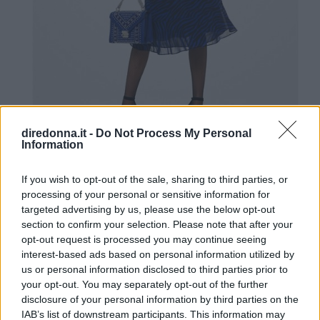
diredonna.it -
Do Not Process My Personal
Information
Michael Kors (235 euro)
If you wish to opt-out of the sale, sharing to third parties, or
Michael Kors
ha creato un abito longuette
processing of your personal or sensitive information for
con stampa tigrata in leggero georgette e
targeted advertising by us, please use the below opt-out
rifinita con una fodera interna, questa
section to confirm your selection. Please note that after your
opt-out request is processed you may continue seeing
silhouette allacciata al collo presenta
interest-based ads based on personal information utilized by
finiture a balze lungo le maniche e sul fondo
us or personal information disclosed to third parties prior to
che creano un movimento delicato a ogni
your opt-out. You may separately opt-out of the further
disclosure of your personal information by third parties on the
passo.
Acquista ora
IAB’s list of downstream participants. This information may