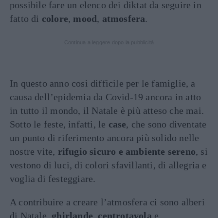
possibile fare un elenco dei diktat da seguire in
fatto di
colore
,
mood
,
atmosfera
.
Continua a leggere dopo la pubblicità
In questo anno così difficile per le famiglie, a
causa dell’epidemia da Covid-19 ancora in atto
in tutto il mondo, il Natale è più atteso che mai.
Sotto le feste, infatti, le
case
, che sono diventate
un punto di riferimento ancora più solido nelle
nostre vite,
rifugio sicuro e ambiente sereno
, si
vestono di luci, di colori sfavillanti, di allegria e
voglia di festeggiare.
A contribuire a creare l’atmosfera ci sono alberi
di Natale,
ghirlande
,
centrotavola
e