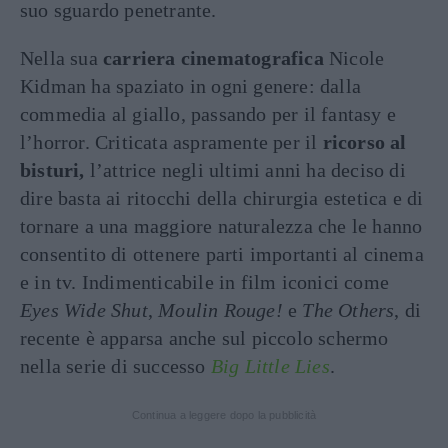
suo sguardo penetrante.
Nella sua
carriera cinematografica
Nicole
Kidman ha spaziato in ogni genere: dalla
commedia al giallo, passando per il fantasy e
l’horror. Criticata aspramente per il
ricorso al
bisturi,
l’attrice negli ultimi anni ha deciso di
dire basta ai ritocchi della chirurgia estetica e di
tornare a una maggiore naturalezza che le hanno
consentito di ottenere parti importanti al cinema
e in tv. Indimenticabile in film iconici come
Eyes Wide Shut
,
Moulin Rouge!
e
The Others
, di
recente è apparsa anche sul piccolo schermo
nella serie di successo
Big Little Lies
.
Continua a leggere dopo la pubblicità