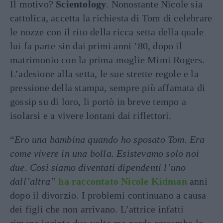
Il motivo?
Scientology
. Nonostante Nicole sia
cattolica, accetta la richiesta di Tom di celebrare
le nozze con il rito della ricca setta della quale
lui fa parte sin dai primi anni ’80, dopo il
matrimonio con la prima moglie Mimi Rogers.
L’adesione alla setta, le sue strette regole e la
pressione della stampa, sempre più affamata di
gossip su di loro, li portò in breve tempo a
isolarsi e a vivere lontani dai riflettori.
“
Ero una bambina quando ho sposato Tom.
Era
come vivere in una bolla. Esistevamo solo noi
due. Così siamo diventati dipendenti l’uno
dall’altra”
ha raccontato Nicole Kidman
anni
dopo il divorzio. I problemi continuano a causa
dei figli che non arrivano. L’attrice infatti
rimane incinta due volte ma perde entrambe le