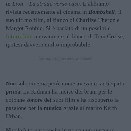
in
Lion – La strada verso casa.
L’abbiamo
rivista recentemente al cinema in
Bombshell
, il
suo ultimo film, al fianco di Charlize Theron e
Margot Robbie. Si è parlato di un possibile
futuro film
nuovamente al fianco di Tom Cruise,
ipotesi davvero molto improbabile.
Continua a leggere dopo la pubblicità
Non solo cinema però, come avevamo anticipato
prima. La Kidman ha inciso dei brani per le
colonne sonore dei suoi film e ha riscoperto la
passione per la
musica
grazie al marito Keith
Urban.
Nicole è tornata anche in tv, con un successo