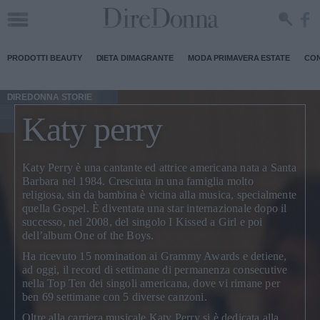
PRODOTTI BEAUTY
DIETA DIMAGRANTE
MODA PRIMAVERA ESTATE
CON
DIREDONNA STORIE
Katy perry
Katy Perry
è una cantante ed attrice americana nata a Santa
Barbara nel 1984. Cresciuta in una famiglia molto
religiosa, sin da bambina è vicina alla musica, specialmente
quella Gospel. È diventata una star internazionale dopo il
successo, nel 2008, del singolo
I Kissed a Girl
e poi
dell’album
One of the Boys
.
Ha ricevuto 15 nomination ai Grammy Awards e detiene,
ad oggi, il record di settimane di permanenza consecutive
nella Top Ten dei singoli americana, dove vi rimane per
ben 69 settimane con 5 diverse canzoni.
Oltre alla carriera musicale Katy Perry si è dedicata alla