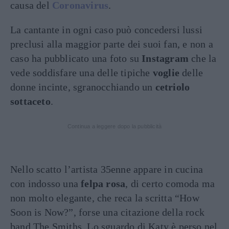
causa del
Coronavirus
.
La cantante in ogni caso può concedersi lussi
preclusi alla maggior parte dei suoi fan, e non a
caso ha pubblicato una foto su
Instagram
che la
vede soddisfare una delle tipiche
voglie
delle
donne incinte, sgranocchiando un
cetriolo
sottaceto
.
Continua a leggere dopo la pubblicità
Nello scatto l’artista 35enne appare in cucina
con indosso una
felpa rosa
, di certo comoda ma
non molto elegante, che reca la scritta “How
Soon is Now?”, forse una citazione della rock
band The Smiths. Lo sguardo di Katy è perso nel