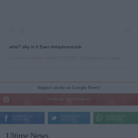
wHaT dAy Is It Even #stayhomeclub
Un post condiviso da
KATY PERRY
(@katyperry) in data:
19 Mar
Seguici anche su Google News!
ENTRA NEL NOSTRO CANALE
CONDIVIDI SU
CONDIVIDI SU
CONDIVIDI SU
FACEBOOK
TWITTER
WHATSAPP
Ultime News