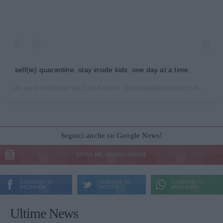
self(ie) quarantine. stay inside kids. one day at a time.
Un post condiviso da
Zoë Kravitz
(@zoeisabellakravitz) in data:
Seguici anche su Google News!
ENTRA NEL NOSTRO CANALE
CONDIVIDI SU
CONDIVIDI SU
CONDIVIDI SU
FACEBOOK
TWITTER
WHATSAPP
Ultime News