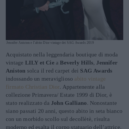
Jennifer Aniston e l’abito Dior vintage dei SAG Awards 2019
Acquistato nella leggendaria boutique di moda
vintage
LILY et Cie
a
Beverly Hills
,
Jennifer
Aniston
solca il red carpet dei
SAG Awards
indossando un meraviglioso
abito vintage
firmato Christian Dior
. Appartenente alla
collezione Primavera/ Estate 1999 di Dior, è
stato realizzato da
John Galliano
. Nonostante
siano passati 20 anni, questo abito in seta bianco
con un morbido scollo sul decollètè, risulta
moderno ed esalta il corpo statuario dell’attrice.