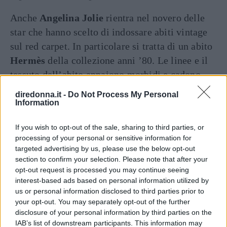
Anche
Angelina Jolie
rientra nel novero delle
star che hanno scelto di indossare abiti vintage
sul red carpet. In particolare si tratta di un abito
Hermès
della collezione anni ’80. Le linee e il
tessuto dell’abito appaiono morbidi e cadono
dolcemente lungo la silhouette dell’attrice,
diredonna.it -
Do Not Process My Personal
declinandosi nei colori del bianco del marrone e
Information
del nero.
If you wish to opt-out of the sale, sharing to third parties, or
processing of your personal or sensitive information for
Natalie Portman con l’abito
targeted advertising by us, please use the below opt-out
section to confirm your selection. Please note that after your
vintage Dior agli Oscar 2012
opt-out request is processed you may continue seeing
interest-based ads based on personal information utilized by
us or personal information disclosed to third parties prior to
your opt-out. You may separately opt-out of the further
disclosure of your personal information by third parties on the
IAB’s list of downstream participants. This information may