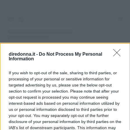
Un post condiviso da Giorgio Armani (@giorgioarmani)
diredonna.it -
Do Not Process My Personal
Information
La super modella portoghese
Sara Sampaio
If you wish to opt-out of the sale, sharing to third parties, or
porta sul red carpet l’eleganza di un long dress
processing of your personal or sensitive information for
targeted advertising by us, please use the below opt-out
della collezione
Giorgio Armani Privé
. La
section to confirm your selection. Please note that after your
particolarità del look sta nella serie di strisce in
opt-out request is processed you may continue seeing
prezioso velluto nero che si alternano lungo
interest-based ads based on personal information utilized by
us or personal information disclosed to third parties prior to
l’abito completato da preziose spalline
your opt-out. You may separately opt-out of the further
arricchite da strass bianchi e neri.
disclosure of your personal information by third parties on the
IAB’s list of downstream participants. This information may