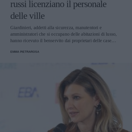
russi licenziano il personale
delle ville
Giardinieri, addetti alla sicurezza, manutentori e
amministratori che si occupano delle abitazioni di lusso,
hanno ricevuto il benservito dai proprietari delle case
ubicate nella rinomata località della Sardegna. Tutto a
EMMA PIETRAROSA
causa dell'embargo che l'Unione Europea ha imposto ai
magnati.