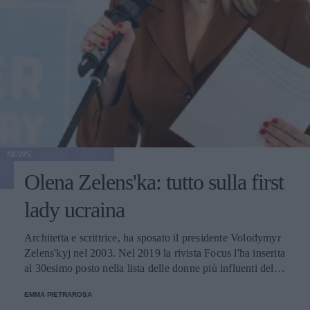
NEWS
Olena Zelens'ka: tutto sulla first
lady ucraina
Architetta e scrittrice, ha sposato il presidente Volodymyr
Zelens'kyj nel 2003. Nel 2019 la rivista Focus l'ha inserita
al 30esimo posto nella lista delle donne più influenti del
Paese e, dalla località segreta dove si è rifugiata con i due
EMMA PIETRAROSA
figli, continua a comunicare con il suo Paese attraverso i