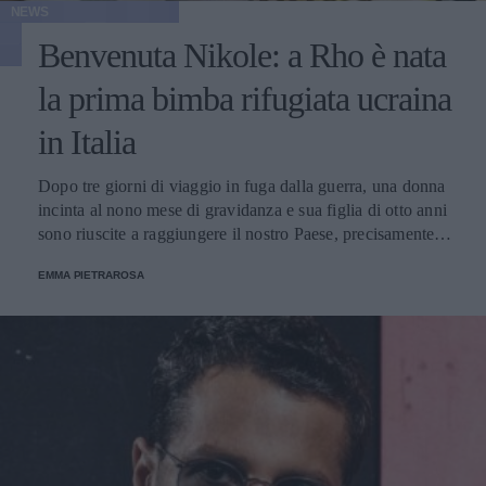
NEWS
Benvenuta Nikole: a Rho è nata
la prima bimba rifugiata ucraina
in Italia
Dopo tre giorni di viaggio in fuga dalla guerra, una donna
incinta al nono mese di gravidanza e sua figlia di otto anni
sono riuscite a raggiungere il nostro Paese, precisamente a
Rho dove già vive la nonna. Qui, il 28 febbraio ha dato
EMMA PIETRAROSA
alla luce la bambina: il padre, chiamato a combattere, ha
conosciuto la nuova arrivata con una videochiamata.