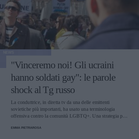
NEWS
"Vinceremo noi! Gli ucraini
hanno soldati gay": le parole
shock al Tg russo
La conduttrice, in diretta tv da una delle emittenti
sovietiche più importanti, ha usato una terminologia
offensiva contro la comunità LGBTQ+. Una strategia per
mantenere una posizione filo-governativa, in un Paese che
EMMA PIETRAROSA
vieta per legge la propaganda gay.