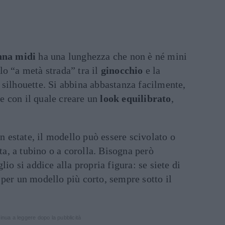
nna midi
ha una lunghezza che non è né mini
o “a metà strada” tra il
ginocchio
e la
 silhouette. Si abbina abbastanza facilmente,
ase con il quale creare un
look equilibrato
,
in estate, il modello può essere scivolato o
eta, a tubino o a corolla. Bisogna però
lio si addice alla propria figura: se siete di
per un modello più corto, sempre sotto il
inua a leggere dopo la pubblicità