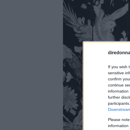
diredonna.
If you wish 
sensitive in
confirm you
continue se
information 
further disc
participants
Downstream 
Please note
information 