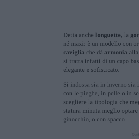
Detta anche
longuette
, la
go
né maxi: è un modello con orl
caviglia
che dà
armonia
alla
si tratta infatti di un capo b
elegante e sofisticato.
Si indossa sia in inverno sia 
con le pieghe, in pelle o in s
scegliere la tipologia che meg
statura minuta meglio optare 
ginocchio, o con spacco.
Cont