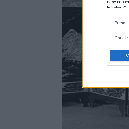
deny consent
in below Go
Persona
Google 