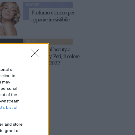
GOSSIP
Profumo e trucco per
apparire irresistibile
MODA
Ispirazioni beauty a
tema Very Peri, il colore
Pantone 2022
sonal or
ection to
ou may
 personal
out of the
 downstream
B’s List of
er and store
to grant or