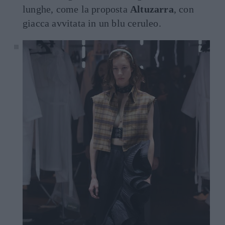
lunghe, come la proposta
Altuzarra
, con
giacca avvitata in un blu ceruleo.