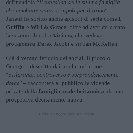
definendola “
l’ennesima serie su una famiglia
che combatte senza scrupoli per il trono
“.
Janetti ha scritto anche episodi di serie come
I
Griffin
e
Will & Grace
, oltre ad aver co-creato
la sit-com di culto
Vicious
, che vedeva
protagonisti Derek Jacobi e sir Ian McKellen.
Già divenuto feticcio dei social, il piccolo
George – descritto dai produttori come
“
esilarante, controverso e sorprendentemente
dolce
” – racconterà al pubblico le vicende
private della
famiglia reale britannica
, da una
prospettiva decisamente nuova.
Continua a leggere dopo la pubblicità