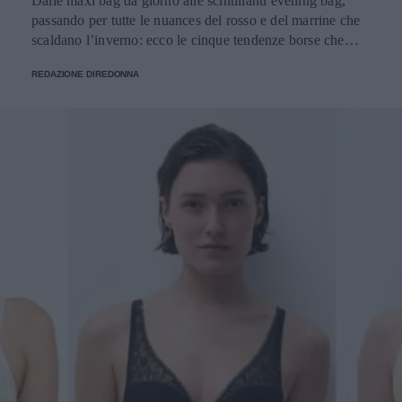
Dalle maxi bag da giorno alle scintillanti evening bag,
passando per tutte le nuances del rosso e del marrine che
scaldano l’inverno: ecco le cinque tendenze borse che
stanno già riscrivendo lo street style della stagione.
REDAZIONE DIREDONNA