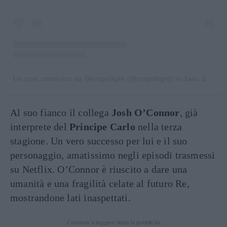
Un post condiviso da @tvspotlight (@tvspotlight)
in data:
26 Nov 2019 alle ore 4:55 PST
Al suo fianco il collega
Josh O’Connor
, già
interprete del
Principe Carlo
nella terza
stagione. Un vero successo per lui e il suo
personaggio, amatissimo negli episodi trasmessi
su Netflix. O’Connor è riuscito a dare una
umanità e una fragilità celate al futuro Re,
mostrandone lati inaspettati.
Continua a leggere dopo la pubblicità