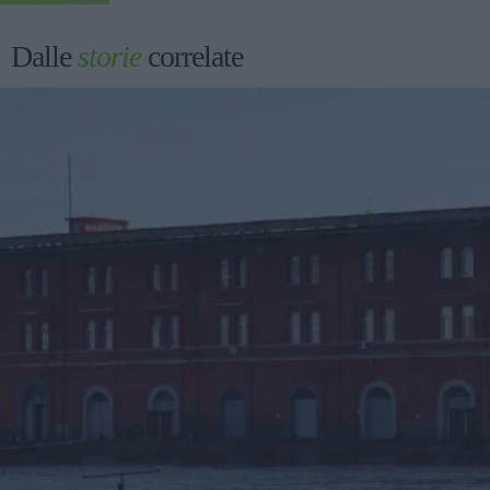
Dalle
storie
correlate