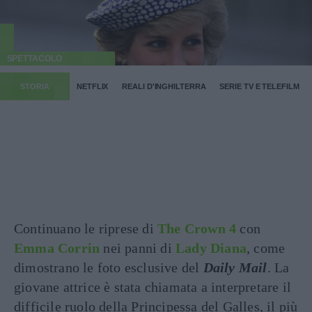
SPETTACOLO
STORIA
NETFLIX
REALI D'INGHILTERRA
SERIE TV E TELEFILM
Continuano le riprese di
The Crown 4
con
Emma Corrin
nei panni di
Lady Diana
, come
dimostrano le foto esclusive del
Daily Mail
. La
giovane attrice è stata chiamata a interpretare il
difficile ruolo della Principessa del Galles, il più