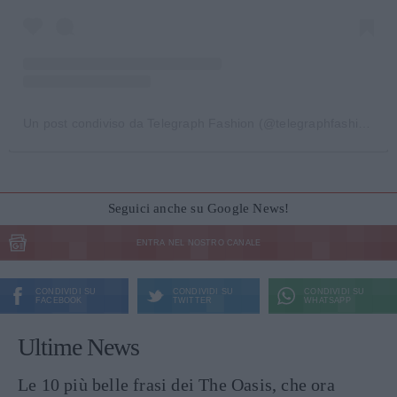
Un post condiviso da Telegraph Fashion (@telegraphfashion)
in 
Seguici anche su Google News!
ENTRA NEL NOSTRO CANALE
CONDIVIDI SU
CONDIVIDI SU
CONDIVIDI SU
FACEBOOK
TWITTER
WHATSAPP
Ultime News
Le 10 più belle frasi dei The Oasis, che ora