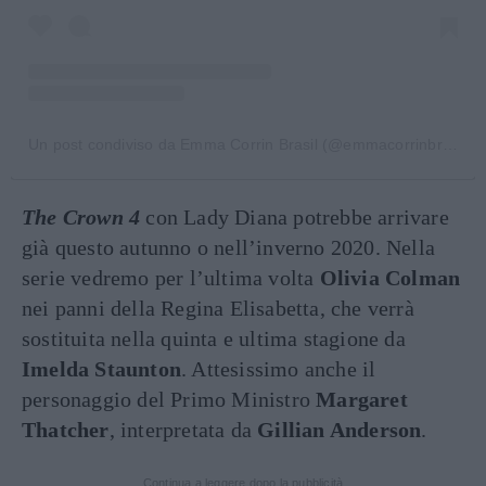
Un post condiviso da Emma Corrin Brasil (@emmacorrinbr)
in d
The Crown 4
con Lady Diana potrebbe arrivare
già questo autunno o nell’inverno 2020. Nella
serie vedremo per l’ultima volta
Olivia Colman
nei panni della Regina Elisabetta, che verrà
sostituita nella quinta e ultima stagione da
Imelda Staunton
. Attesissimo anche il
personaggio del Primo Ministro
Margaret
Thatcher
, interpretata da
Gillian Anderson
.
Continua a leggere dopo la pubblicità