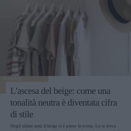
TENDENZE
L'ascesa del beige: come una
tonalità neutra è diventata cifra
di stile
Negli ultimi anni il beige si è preso la scena. Lo si trova nelle collezioni delle maison più seguite, nelle vetrine delle vie dello shopping, sui profili social delle insider del settore e nei guardaroba delle donne che alla moda dedicano attenzione. È diventato il colore che racconta il momento, quello che torna ogni stagione con declinazioni sempre nuove e che oggi vive un'esposizione mediatica raramente vista in passato. Le ragioni di questa centralità si intrecciano. Il beige risponde perfettamente al gusto contemporaneo per l'eleganza misurata, fatta di toni desaturati e capi pensati per durare. Si adatta splendidamente nei contesti più diversi: in ufficio, a una cena, in un weekend fuori porta, mantenendo sempre lo stesso registro raffinato. E lavora benissimo davanti all'obiettivo, sotto qualunque tipo di luce, su qualunque tipo di sfondo urbano o naturale. Il risultato è che oggi parlare di moda femminile senza nominare il beige è praticamente impossibile. Cappotti, giacche, trench, pantaloni, maglie, accessori: la palette neutra ha colonizzato ogni categoria del guardaroba, con una versatilità che continua a sorprendere addette ai lavori e appassionate. Le mille sfumature di una tonalità solo apparentemente uniforme Dietro al beige si nasconde una gamma cromatica vastissima, fatta di sfumature che cambiano carattere a seconda di quanto pendono verso il caldo o verso il freddo, di quanto sono sature o desaturate, di quanto si avvicinano al bianco o si spingono verso il marrone. Quelle più calde - cammello, biscotto, tabacco, miele - evocano immediatamente comfort e ricchezza. Hanno una nota dorata che richiama i tessuti pregiati come il cashmere e la lana d'agnello, e nelle collezioni invernali fanno la parte del leone. Le si vede su cappotti dal taglio classico, su giacche dalla linea morbida, su maglie oversize pensate per i mesi freddi. Le sfumature fredde - greige, nude rosato, beige cinereo, taupe - raccontano un'altra storia. Sono più contemporanee e sono perfette su tagli netti e silhouette moderne. Hanno conquistato spazio nel gusto urbano delle grandi capitali della moda, da Copenaghen a Tokyo, dove vengono interpretate in chiave minimalista con linee rigorose e proporzioni studiate. Tra questi due poli si muovono i beige neutri, i veri jolly del guardaroba che si abbinano a tutto: ai grigi, ai blu, ai bianchi, ai colori accesi che vogliano un punto di calma. Sono le tonalità che ogni stylist tiene a portata di mano per bilanciare un look senza forzature. A ognuna la sua sfumatura Una delle ragioni del successo del beige è semplice: con la sfumatura giusta, sta bene davvero a tutte. La famiglia cromatica è così ampia che ogni tipo di carnagione trova la sua declinazione ideale - basta scegliere il sottotono adatto al colore della pelle, degli occhi e dei capelli. Le donne con pelle chiara e sottotono freddo trovano la loro dimensione nei greige, nei nude rosati e nei beige cinerei, che dialogano in modo naturale con incarnati tenui. Le pelli ambrate, olivastre o dorate si illuminano con i cammello, i biscotto e i tabacco, che esaltano il calore della carnagione. Le pelli medie con sottotono neutro hanno la fortuna di poter giocare con quasi tutte le sfumature della palette, dalle più chiare alle più sature. Un altro punto di forza è il rapporto con la luce. Sotto il sole estivo il beige si accende e diventa solare, sotto i cieli grigi invernali mantiene calore e presenza, alla luce artificiale degli ambienti chiusi resta sempre raffinato senza appiattirsi. Pochi colori conservano il proprio carattere in ogni condizione di illuminazione, e questa qualità rende il beige un alleato prezioso per le giornate fatte di molti cambi di scena. A questo si aggiunge la sua flessibilità: il beige si adatta a ogni ambiente, dal più formale al più rilassato. Sta bene in ufficio, in una riunione importante, a una cerimonia, a una cena tra amiche, a una passeggiata del sabato pomeriggio. Pochi colori coprono una gamma così ampia di occasioni mantenendo intatta la propria eleganza. Total beige: come indossarlo senza appiattirlo Tra le tendenze più forti degli ultimi anni c'è il total beige look, che consiste nel vestirsi interamente in sfumature della stessa famiglia cromatica, dal capospalla alle scarpe. Una formula che richiede attenzione per riuscire bene, ma che ben dosata regala risultati di grande raffinatezza. Il segreto sta nel giocare con sottotoni vicini ma diversi. Un pantalone color sabbia abbinato a una camicia écru e a un capospalla cammello dà molto più carattere di un look fatto di un'unica identica tonalità ripetuta dalla testa ai piedi. Le piccole variazioni cromatiche danno profondità all'insieme e impediscono l'effetto monotono. Determinante è anche il mix di materiali. Quando il colore è uniforme, sono le texture a fare la differenza: una camicia di seta sotto una giacca di lana, un pantalone di lino con un capospalla in cashmere, accessori in pelle che dialogano con maglie morbide. Il gioco delle superfici tattili è ciò che trasforma un total look beige da banale a sofisticato. Attenzione alla la regola del dettaglio che spezza. Una cintura in cuoio scuro, una collana dorata, un foulard con un accento più caldo o più freddo: piccoli scostamenti che danno ritmo al look e gli regalano carattere senza intaccare la coerenza cromatica. Un accessorio scelto bene fa la differenza tra un outfit elegante e un outfit memorabile. Dal lino estivo al cashmere invernale: una palette per tutto l'anno Una delle qualità più apprezzate del beige è la capacità di accompagnare il guardaroba lungo tutte le stagioni. In estate vive nei lini grezzi, nei cotoni leggeri e nelle sete fresche; in primavera e autunno passa ai twill, ai jersey strutturati e ai velluti; in inverno diventa protagonista delle materie nobili come cashmere, lana vergine, alpaca e mohair. Questa continuità ha cambiato il modo in cui molte donne pensano agli acquisti. Anziché ripartire da capo a ogni cambio di stagione, si ragiona per filoni cromatici che durano nel tempo: capi che dialogano tra loro mese dopo mese, accessori che stanno bene su outfit diversi, una palette che permette di mescolare gli investimenti fatti in momenti differenti dell'anno senza rotture stilistiche. I capispalla sono il terreno dove questa logica dà i risultati migliori. Un cappotto beige si adatta alle occasioni più diverse con una facilità che pochi altri capi possiedono: si presta a tagli classici e contemporanei, dialoga con qualunque palette del guardaroba sottostante, risalta l'eleganza di un completo formale come la vivacità di un look casual. La conferma di questa versatilità si può rintracciare guardando alle proposte di realtà consolidate come Cinzia Rocca, che hanno fatto della sartorialità italiana applicata al capospalla la propria firma: ogni cappotto beige da donna dell’azienda è pensato per durare nel tempo, grazie a tagli che restano attuali stagione dopo stagione e a lavorazioni che portano avanti la tradizione artigianale del Made in Italy. Il beige in passerella: una palette che valorizza il taglio Chi segue le sfilate sa che il beige ricorre con costanza in ogni stagione, dalle collezioni primavera-estate a quelle autunno-inverno. Non è una scelta casuale: la palette neutra valorizza il taglio del capo, mette in luce la qualità della lavorazione, fa emergere la pulizia delle linee senza che il colore rubi la scena. Quando un capo sfila in cammello chiaro o in sabbia, l'occhio coglie subito la forma: il volume delle spalle, la cadenza dei dettagli sartoriali, la cintura che disegna la vita, la lunghezza che dialoga con la figura. Il beige risulta una lente che porta in primo piano tutto il lavoro tecnico, e per questo i designer che vogliono far parlare la propria competenza scelgono spesso la palette neutra come terreno di esposizione del proprio savoir-faire. Anche la resa fotografica gioca un ruolo importante. Sotto le luci intense delle sfilate i toni beige restituiscono al meglio la materia: si vede la mano del tessuto, si percepisce il peso della lana o la leggerezza del lino, si distingue il cashmere dalla pura vergine. Gli scatti che escono dalle passerelle raccontano così la realtà del capo con un'onestà rara, e ogni uscita diventa un'occasione di comunicazione tecnica oltre che estetica. Vale infine il discorso delle uscite in serie. La palette neutra permette di mandare in scena interi blocchi di collezione fondati sulla coerenza cromatica: a quel punto sono il taglio, il volume e i piccoli scarti di sfumatura a fare la differenza tra un look e l'altro. Un linguaggio di sfilata raffinato che premia l'occhio attento e che funziona ugualmente bene nelle collezioni leggere della bella stagione come in quelle stratificate dei mesi freddi. Il beige come dichiarazione: meno rumore, più identità Il successo del beige racconta qualcosa di più ampio sul modo in cui le donne hanno deciso di vestirsi oggi. Racconta il superamento dell'estetica dei colori accesi a ogni costo, l'affermazione di un gusto che riconosce nell'eleganza discreta una forma di stile più matura, l'emergere di una moda che lavora per coerenza anziché per impatto immediato. Scegliere il beige significa anche scegliere un rapporto diverso con il calendario delle tendenze. Vuol dire prediligere una palette stabile che resta attuale a distanza di anni, capace di accompagnare il guardaroba lungo cicli di rinnovo molto più ampi di quelli imposti dalle collezioni stagionali. È una scelta da donna che sa cosa le piace, e che premia chi la fa con un guardaroba più funzionale, fatto di capi che si sostengono a vicenda. C'è infine una dimensione personale che merita attenzione. Quando il colore lavora in secondo piano, ciò che resta in primo piano è chi indossa il capo: il viso, il portamento, l'energia che ognuna porta con sé. Il beige restituisce centralità alla donna e le lascia definire il significato di ciò che indossa. In un'epoca in cui spesso il guardaroba urla per farsi n