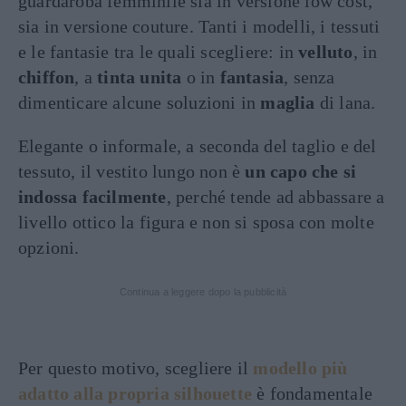
guardaroba femminile sia in versione low cost,
sia in versione couture. Tanti i modelli, i tessuti
e le fantasie tra le quali scegliere: in
velluto
, in
chiffon
, a
tinta unita
o in
fantasia
, senza
dimenticare alcune soluzioni in
maglia
di lana.
Elegante o informale, a seconda del taglio e del
tessuto, il vestito lungo non è
un capo che si
indossa facilmente
, perché tende ad abbassare a
livello ottico la figura e non si sposa con molte
opzioni.
Continua a leggere dopo la pubblicità
Per questo motivo, scegliere il
modello più
adatto alla propria silhouette
è fondamentale